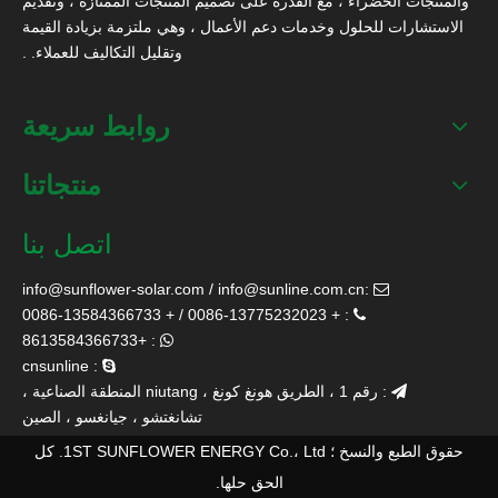
والمنتجات الخضراء ، مع القدرة على تصميم المنتجات الممتازة ، وتقديم
الاستشارات للحلول وخدمات دعم الأعمال ، وهي ملتزمة بزيادة القيمة
وتقليل التكاليف للعملاء. .
روابط سريعة
منتجاتنا
اتصل بنا
info@sunflower-solar.com
/
info@sunline.com.cn
:

: + 0086-13775232023 / + 0086-13584366733

: +8613584366733

: cnsunline

: رقم 1 ، الطريق هونغ كونغ ، niutang المنطقة الصناعية ،

تشانغتشو ، جيانغسو ، الصين
حقوق الطبع والنسخ ؛ 1ST SUNFLOWER ENERGY Co.، Ltd. كل
الحق حلها.