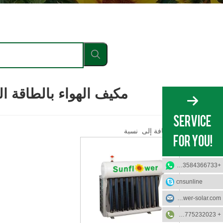
مكيف الهواء بالطاقة ا
إضافة إلى نسبة
+8613584366733
cnsunline
info@sunflower-solar.com
+ 0٬086-13775232023