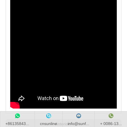
+86135843...
cnsunline
info@sunf...
+ 0086-13...
Anterior: