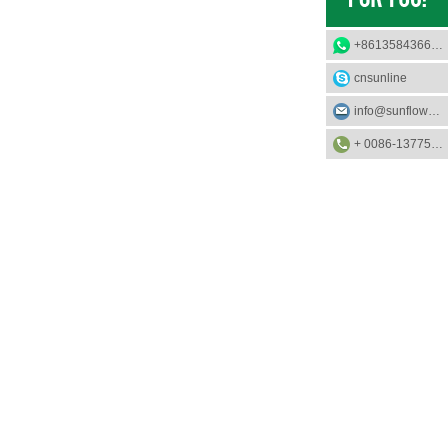
+8613584366733
cnsunline
info@sunflower-solar.com
+ 0086-13775232023