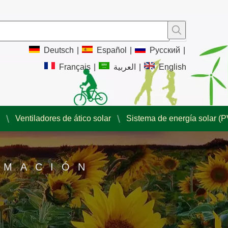
Deutsch
|
Español
|
Pусский
|
Français
|
العربية
|
English
Ventiladores de ático solar
Sistema de energía solar (P
RMACIÓN