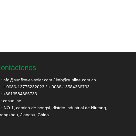
ontáctenos
:
info@sunflower-solar.com
/
info@sunline.com.cn
: + 0086-13775232023 / + 0086-13584366733
: +8613584366733
: cnsunline
: NO.1, camino de hongxi, distrito industrial de Niutang,
angzhou, Jiangsu, China