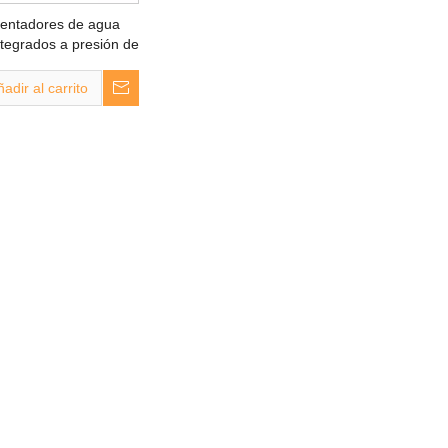
entadores de agua
ntegrados a presión de
na
adir al carrito