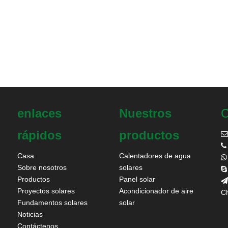
enlaces
Nuestros
C
rápidos
productos


Casa
Calentadores de agua

Sobre nosotros
solares

Productos
Panel solar

Proyectos solares
Acondicionador de aire
Ch
Fundamentos solares
solar
Noticias
Contáctenos