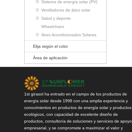
Sistema de energía solar (PV)
Ventiladores de ático solar
Salud y deporte
Wheelchiars
Aires Acondicionados Solares
Elija según el color
Área de aplicación
1st girasol ha entrado en el campo de los productos de
energía solar desde 1998 con una amplia experiencia y
conocimientos en productos de energía solar y productos
ecológicos, con capacidad de excelente diseño de
productos, consultoría de soluciones y servicios de apoyo
empresarial, y se compromete a maximizar el valor y