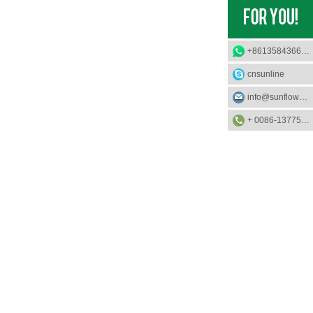
+8613584366733
cnsunline
info@sunflower-solar.com
+ 0086-13775232023