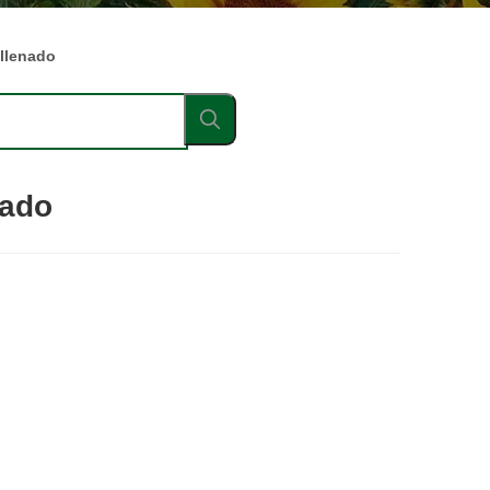
llenado
nado