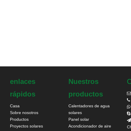
enlaces
Nuestros
C
rápidos
productos


Casa
Calentadores de agua

Sobre nosotros
solares

Productos
Panel solar

Proyectos solares
Acondicionador de aire
Ch