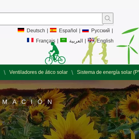
Deutsch
|
Español
|
Pусский
|
Français
|
العربية
|
English
Ventiladores de ático solar
Sistema de energía solar (P
RMACIÓN