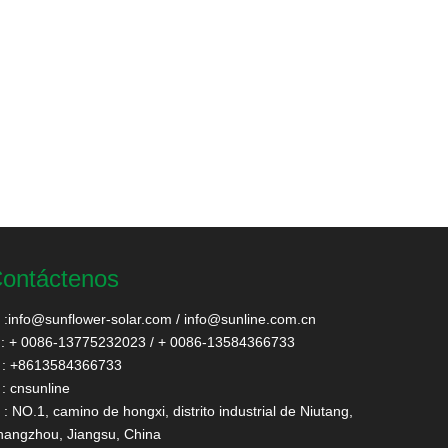
ontáctenos
:
info@sunflower-solar.com
/
info@sunline.com.cn
: + 0086-13775232023 / + 0086-13584366733
: +8613584366733
: cnsunline
: NO.1, camino de hongxi, distrito industrial de Niutang,
angzhou, Jiangsu, China