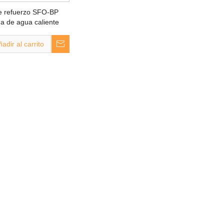
 refuerzo SFO-BP
da de agua caliente
adir al carrito