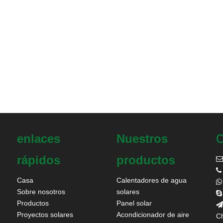
enlaces
Nuestros
C
rápidos
productos


Casa
Calentadores de agua

Sobre nosotros
solares

Productos
Panel solar

Proyectos solares
Acondicionador de aire
Ch