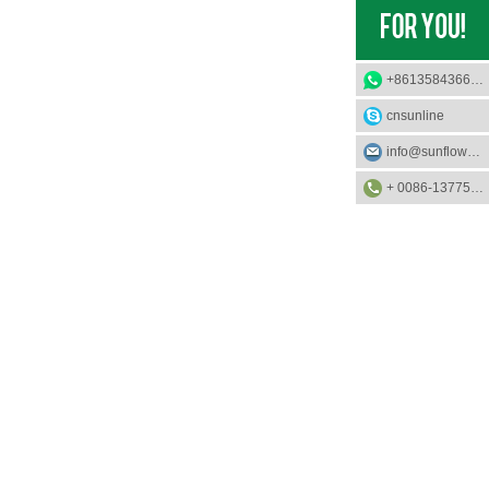
+8613584366733
cnsunline
info@sunflower-solar.com
+ 0086-13775232023