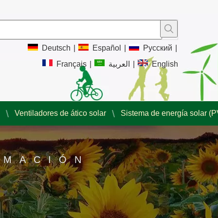
Deutsch
|
Español
|
Pусский
|
Français
|
العربية
|
English
Ventiladores de ático solar
Sistema de energía solar (P
RMACIÓN