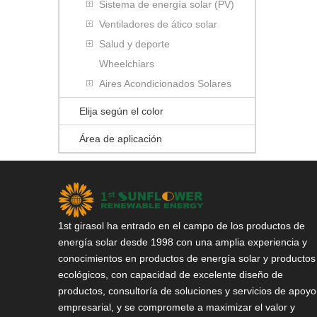
Sistema de energía solar (PV)
Ventiladores de ático solar
Salud y deporte
Wheelchiars
Aires Acondicionados Solares
Elija según el color
Área de aplicación
1st girasol ha entrado en el campo de los productos de
energía solar desde 1998 con una amplia experiencia y
conocimientos en productos de energía solar y productos
ecológicos, con capacidad de excelente diseño de
productos, consultoría de soluciones y servicios de apoyo
empresarial, y se compromete a maximizar el valor y