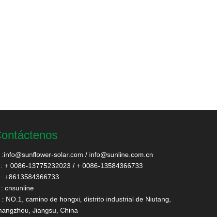
ontáctenos
:
info@sunflower-solar.com
/
info@sunline.com.cn
: + 0086-13775232023 / + 0086-13584366733
: +8613584366733
: cnsunline
: NO.1, camino de hongxi, distrito industrial de Niutang,
angzhou, Jiangsu, China