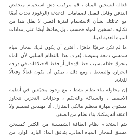
فعالة لتسخين المياه ، قم بتركيب دش استحمام منخفض
التدفق وقابل للقفل لصمامات الدغدغة (الرغوة). تحدث أيضًا
مع عائلتك بشأن الاستحمام لفترة أقصر. لا يقلل هذا من
تكاليف تسخين المياه فحسب ، بل يحافظ أيضًا على إمدادات
المياه العذبة لدينا.
ما لم تكن حرفيًا ماهرًا ، أقترح أن يكون لديك سخان مياه
شمسي دفعة بسيطة. يُعرف هذا بالنظام السلبي لأن الماء
يتحرك خلاله بسبب خط الإدخال أو فقط الاختلافات في درجة
الحرارة والضغط ، ومع ذلك ، يمكن أن يكون فعالًا وفعالًا
للغاية.
إن محاولة بناء نظام نشط ، مع وجود مجمّعين في أنظمة
الأسقف ، والسباكة والتحكم ، وخزانات التخزين تتجاوز
مستوى مهارة معظم مالكي المنازل. أنا مهندس تصميم ولا
أعتقد أنه يمكنك بناء نظام من الصفر.
يتم استخدام نظام الطاقة الشمسية من الكثير كمسخن
مسبق لسخان المياه الحالي. يتدفق الماء البارد الوارد من