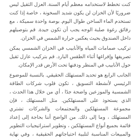
كنت تخطط لاستخدامه معظم أيام السنة. العزل الثقيل ليس
ضروريًا لأن الخزان لن يكون شديد السخونة ، خاصة إذا كنت
تستخدم الماء الساخن طوال اليوم. بوصة واحدة سميكة ، مع
رقائق رغوة صلبة الوجه يجب أن تكون جيدة. قم بتوصيلهم
داخل الصندوق بحيث يعكس حرارة الشمس في الخزان.
تركيب صمامات المياه والأنابيب في الخزان الشمسي يمكن
تصريفها وإفراغها أثناء الطقس البارد. قم بتركيب عازل ثقيل
حول الأنابيب في المنظر ودفنها تحت الأرض قدر الإمكان.
الجانب الرابع هو تحديد المستهلك الحقيقي. بالنسبة للموضوع
الرئيسي لأنشطة التسويق ، تكون قلوب شركات الطاقة
الشمسية والموزعين واضحة جدًا ، أي من خلال هذا الحدث ،
الذي يستحوذ على المستهلكين. مثل المستهلك ، فإن
مجموعة المستهلكين والمجتمعات والشركات تشتري
المستهلك ، وما إلى ذلك. من الواضح أننا بحاجة إلى إعداد
قائمة بجميع أنواع المستهلكين ، وتطوير استراتيجيات التطوير
والمبيعات المناسبة لتلبية احتياجاتهم الحقيقية ، وفي نهاية