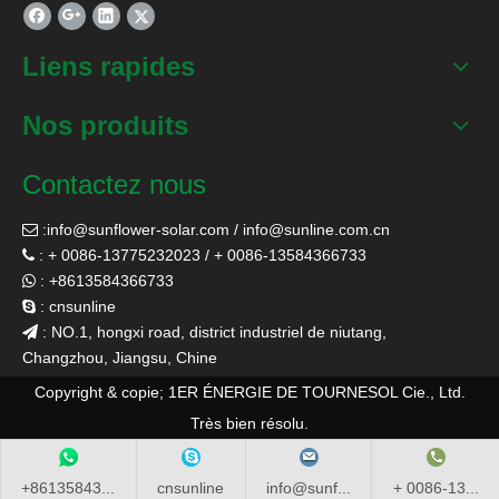
Liens rapides
Nos produits
Contactez nous
:
info@sunflower-solar.com
/
info@sunline.com.cn

: + 0086-13775232023 / + 0086-13584366733

: +8613584366733

: cnsunline

: NO.1, hongxi road, district industriel de niutang,

Changzhou, Jiangsu, Chine
Copyright & copie; 1ER ÉNERGIE DE TOURNESOL Cie., Ltd.
Très bien résolu.
+86135843...
cnsunline
info@sunf...
+ 0086-13...