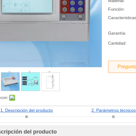
Material:
Función:
Caracteristicas
Garantía:
Cantidad:
Pregunt
 con:
1. Descripción del producto
2. Parámetros técnicos
scripción del producto