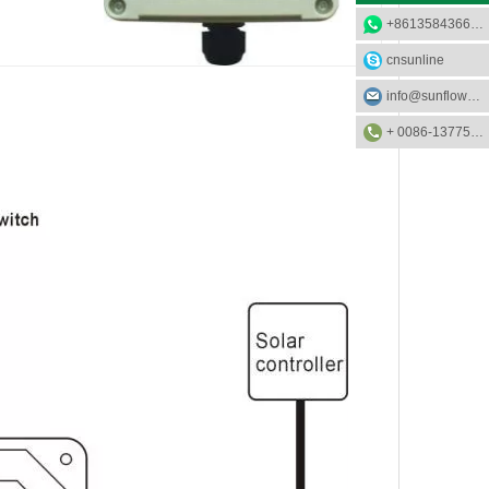
+8613584366733
cnsunline
info@sunflower-solar.com
+ 0086-13775232023