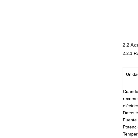
2.2 Ac
2.2.1 R
Unida
Cuando 
recomen
eléctric
Datos 
Fuente 
Potenc
Tempera