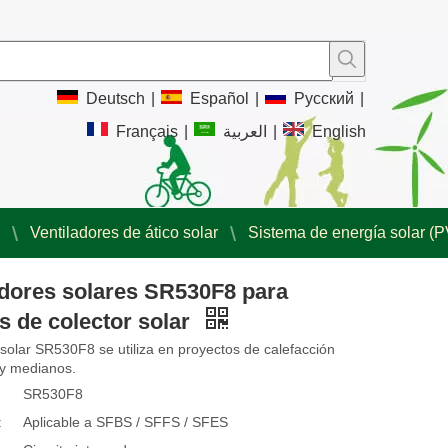
Deutsch
|
Español
|
Pусский
|
Français
|
العربية
|
English
Ventiladores de ático solar
Sistema de energía solar (P
dores solares SR530F8 para
s de colector solar
 solar SR530F8 se utiliza en proyectos de calefacción
 y medianos.
SR530F8
:
Aplicable a SFBS / SFFS / SFES