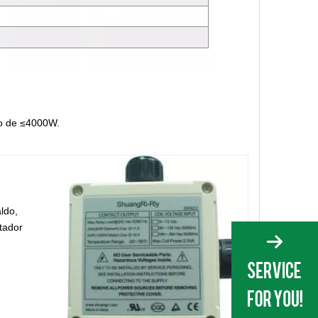
co de ≤4000W.
ldo,
tador