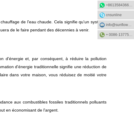
+8613584366733
cnsunline
 chauffage de l'eau chaude. Cela signifie qu'un système
info@sunflower-solar.com
uera de le faire pendant des décennies à venir.
+ 0086-13775232023
 d'énergie et, par conséquent, à réduire la pollution
ation d'énergie traditionnelle signifie une réduction de
aire dans votre maison, vous réduisez de moitié votre
dance aux combustibles fossiles traditionnels polluants
out en économisant de l'argent.