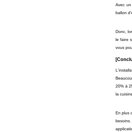
Avec un 
ballon d
Donc, lo
le faire
vous pou
[Concl
L'instal
Beaucoup
20% à 25
la cuisin
En plus 
besoins.
applicat