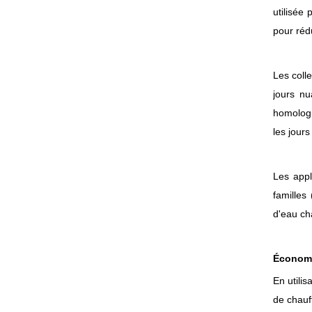
utilisée
pour réd
Les coll
jours nu
homologu
les jours
Les appl
familles
d'eau ch
Économi
En utili
de chauf