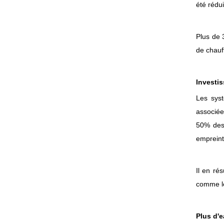
été rédu
Plus de 
de chauf
Investi
Les syst
associée
50% des 
empreint
Il en ré
comme le
Plus d'