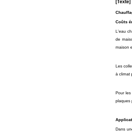
[Texte]
Chauffag
Coûts é
L'eau ch
de maiso
maison e
Les coll
à climat
Pour les
plaques 
Applica
Dans une