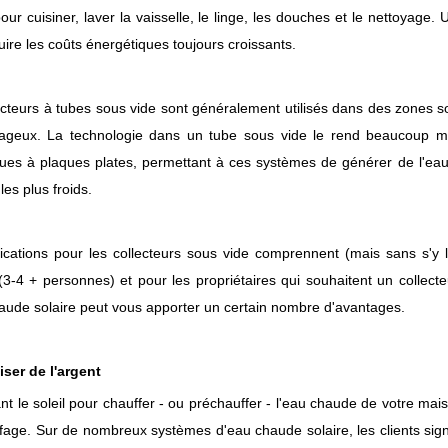
 pour cuisiner, laver la vaisselle, le linge, les douches et le nettoyag
uire les coûts énergétiques toujours croissants.
ecteurs à tubes sous vide sont généralement utilisés dans des zones 
ageux. La technologie dans un tube sous vide le rend beaucoup mo
es à plaques plates, permettant à ces systèmes de générer de l'eau 
 les plus froids.
ications pour les collecteurs sous vide comprennent (mais sans s'y 
 (3-4 + personnes) et pour les propriétaires qui souhaitent un collect
aude solaire peut vous apporter un certain nombre d'avantages.
ser de l'argent
sant le soleil pour chauffer - ou préchauffer - l'eau chaude de votre m
fage. Sur de nombreux systèmes d'eau chaude solaire, les clients sig