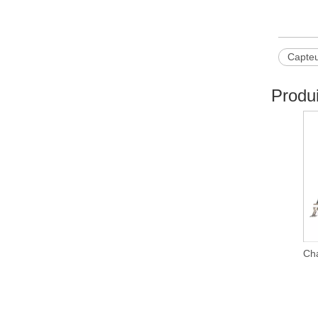
Capteu
Produ
Cha