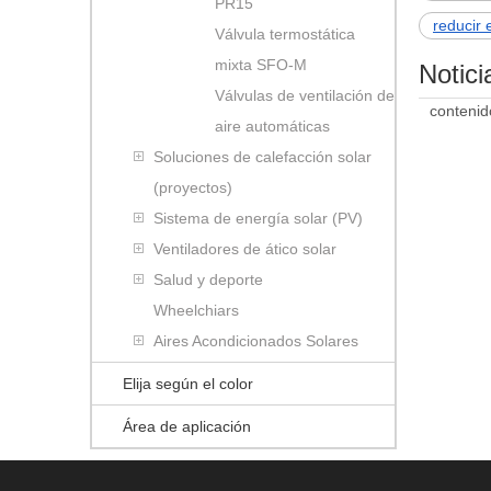
PR15
reducir 
Válvula termostática
mixta SFO-M
Notici
Válvulas de ventilación de
contenid
aire automáticas
Soluciones de calefacción solar
(proyectos)
Sistema de energía solar (PV)
Ventiladores de ático solar
Salud y deporte
Wheelchiars
Aires Acondicionados Solares
Elija según el color
Área de aplicación