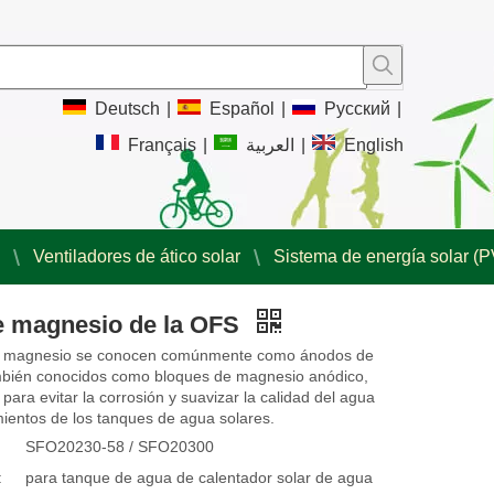
Deutsch
|
Español
|
Pусский
|
Français
|
العربية
|
English
Ventiladores de ático solar
Sistema de energía solar (P
de magnesio de la OFS
de magnesio se conocen comúnmente como ánodos de
bién conocidos como bloques de magnesio anódico,
 para evitar la corrosión y suavizar la calidad del agua
mientos de los tanques de agua solares.
SFO20230-58 / SFO20300
:
para tanque de agua de calentador solar de agua