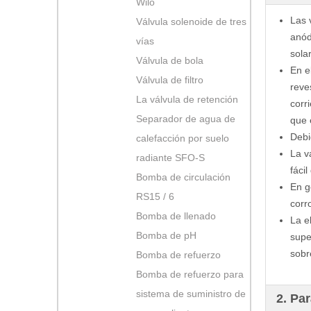
Wilo
Las 
Válvula solenoide de tres
anód
vías
sola
Válvula de bola
En e
Válvula de filtro
reve
La válvula de retención
corr
Separador de agua de
que 
Debi
calefacción por suelo
La v
radiante SFO-S
fácil
Bomba de circulación
En g
RS15 / 6
corr
Bomba de llenado
La e
Bomba de pH
supe
sobr
Bomba de refuerzo
Bomba de refuerzo para
sistema de suministro de
2. Pa