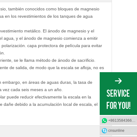
io, también conocidos como bloques de magnesio 
gua en los revestimientos de los tanques de agua 
evestimiento metálico. El ánodo de magnesio y el 
el agua, y el ánodo de magnesio comienza a emitir 
polarización. capa protectora de película para evitar 
ón.
nte, se le llama método de ánodo de sacrificio.
ente de salida, de modo que la escala se afloja, no es 
n embargo, en áreas de aguas duras, la tasa de 
na vez cada seis meses a un año.
ar puede reducir efectivamente la escala en la 
se dañe debido a la acumulación local de escala, el 
+8613584366733
cnsunline