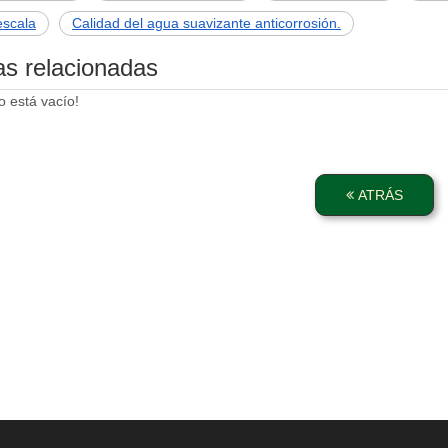
escala
Calidad del agua suavizante anticorrosión.
as relacionadas
o está vacío!
ATRÁS