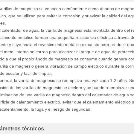
varillas de magnesio se conocen comúnmente como ánodos de magnes
ico, que se utilizan para evitar la corrosión y suavizar la calidad del a
res.
l calentador de agua, la varilla de magnesio está montada dentro del r
stimiento metálico forman una pequeña resistencia eléctrica a través d
iente y fluye hacia el revestimiento metálico expuesto para producir una 
el metal interno se corroa para alcanzar el tanque de agua de protecci
do a que el propio ánodo de magnesio se consume cuando genera corrie
arilla de magnesio genera vibración de campo eléctrico durante la corri
 de escalar y fácil de limpiar.
eneral, la varilla de magnesio se reemplaza una vez cada 1-2 años. Si
osión de las varillas de magnesio se acelera y se puede reemplazar u
liminación de una varilla de magnesio dentro del calentador de agua sol
rficie de calentamiento eléctrico, evitar que el calentamiento eléctrico 
ecalentamiento, la fuga y el riesgo de seguridad.
rámetros técnicos