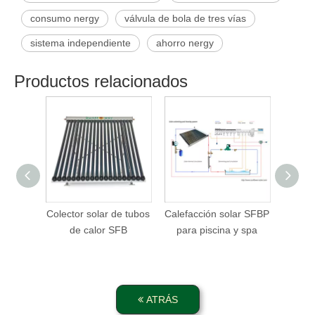
consumo nergy
válvula de bola de tres vías
sistema independiente
ahorro nergy
Productos relacionados
Colector solar de tubos
Calefacción solar SFBP
Calefa
de calor SFB
para piscina y spa
par
calef
ATRÁS