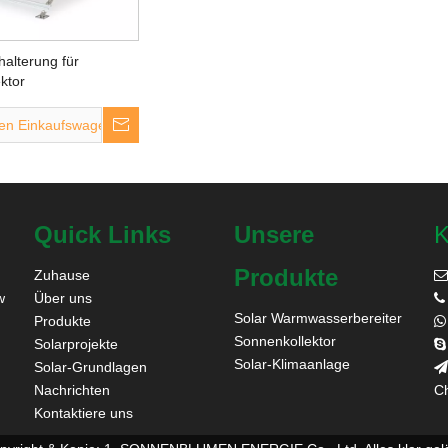
alterung für
ektor
den Einkaufswagen
Quick Links
Unsere
K
Produkte
Zuhause

w
Über uns

Solar Warmwasserbereiter
Produkte

Sonnenkollektor
Solarprojekte

Solar-Klimaanlage
Solar-Grundlagen

Nachrichten
Ch
Kontaktiere uns