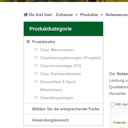
Du bist hier:
Zuhause
»
Produkte
»
Solarwasser
Produktkategorie
Produktreihe
Solar Warmwasser
Solarheizungslösungen (Projekte)
Solarstromanlage (PV)
Solar Dachventilatoren
Der
Solar
Leistung 
Gesundheit & Sport
Qualitätsn
Wheelchiars
Hersteller
Solarklimaanlagen
Mit de
Wählen Sie die entsprechende Farbe
Anwendungsbereich