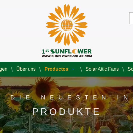
agen
Über uns
Productos
Solar Attic Fans
So
E DIE NEUESTEN I
PRODUKTE