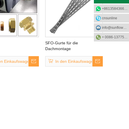
+8613584366733
cnsunline
info@sunflower-solar.com
+ 0086-13775232023
SFO-Gurte für die
Dachmontage
en Einkaufswagen
In den Einkaufswagen