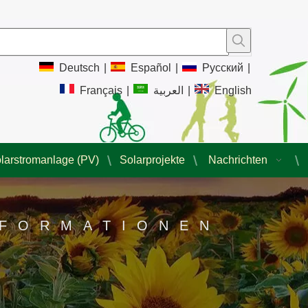
Deutsch
|
Español
|
Pусский
|
Français
|
العربية
|
English
larstromanlage (PV)
Solarprojekte
Nachrichten
NFORMATIONEN