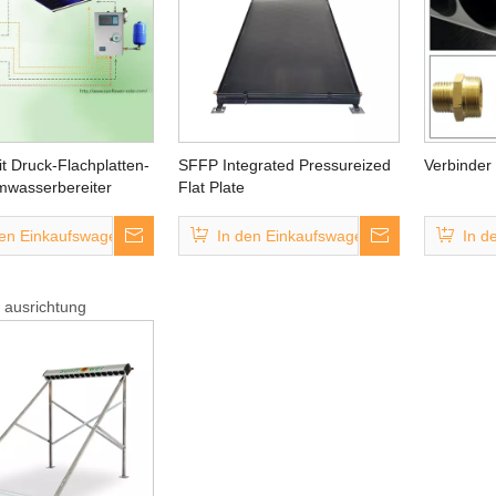
t Druck-Flachplatten-
SFFP Integrated Pressureized
Verbinder
mwasserbereiter
Flat Plate
Solarwarmwasserbereiter
den Einkaufswagen
In den Einkaufswagen
In d
r ausrichtung