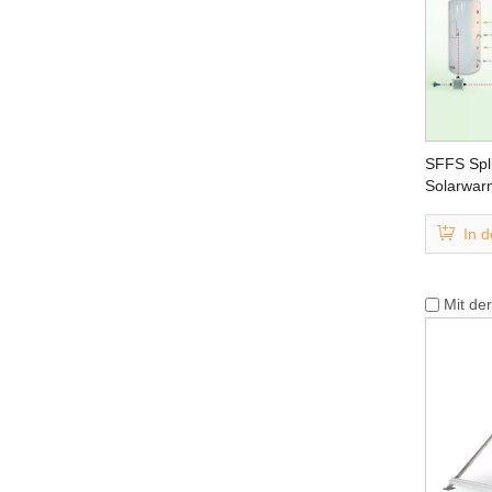
SFFS Spli
Solarwar
In 
Mit de