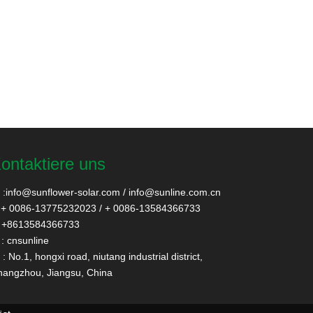
ontaktiere uns
:
info@sunflower-solar.com
/
info@sunline.com.cn
+ 0086-13775232023 / + 0086-13584366733
+8613584366733
: cnsunline
: No.1, hongxi road, niutang industrial district,
angzhou, Jiangsu, China