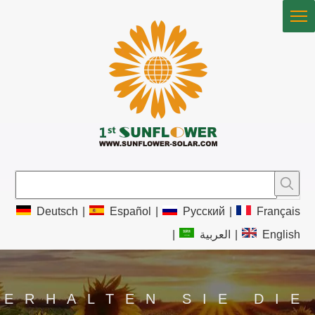
Deutsch
|
Español
|
Pусский
|
Français
|
العربية
|
English
ERHALTEN SIE DIE