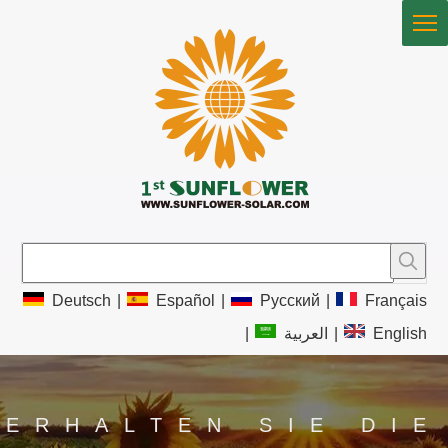
Deutsch
|
Español
|
Pусский
|
Français
|
العربية
|
English
ERHALTEN SIE DIE