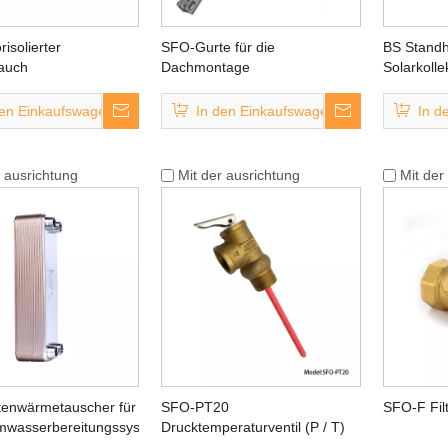
isolierter
SFO-Gurte für die
BS Standh
lauch
Dachmontage
Solarkolle
den Einkaufswagen
In den Einkaufswagen
In d
r ausrichtung
Mit der ausrichtung
Mit der
tenwärmetauscher für
SFO-PT20
SFO-F Filt
mwasserbereitungssystem
Drucktemperaturventil (P / T)