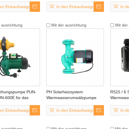
den Einkaufswagen
In den Einkaufswagen
In d
r ausrichtung
Mit der ausrichtung
Mit der
höhungspumpe PUN-
PH Solarheizsystem
RS15 / 6 
UN-600E für das
Warmwasserumwälzpumpe
Warmwas
serversorgungssystem
den Einkaufswagen
In den Einkaufswagen
In d
r ausrichtung
Mit der ausrichtung
Mit der