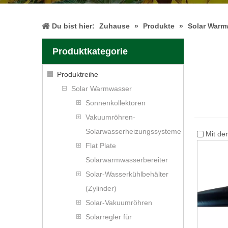
Du bist hier:
Zuhause
»
Produkte
»
Solar Warm
Produktkategorie
Produktreihe
Solar Warmwasser
Sonnenkollektoren
Vakuumröhren-
Solarwasserheizungssysteme
Mit de
Flat Plate
Solarwarmwasserbereiter
Solar-Wasserkühlbehälter
(Zylinder)
Solar-Vakuumröhren
Solarregler für