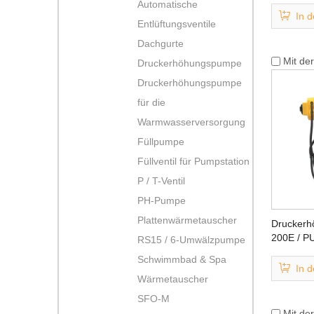
Automatische
In 
Entlüftungsventile
Dachgurte
Mit de
Druckerhöhungspumpe
Druckerhöhungspumpe
für die
Warmwasserversorgung
Füllpumpe
Füllventil für Pumpstation
P / T-Ventil
PH-Pumpe
Plattenwärmetauscher
Drucker
200E / P
RS15 / 6-Umwälzpumpe
Warmwas
Schwimmbad & Spa
In 
Wärmetauscher
SFO-M
Mit de