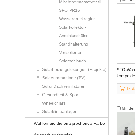
Mischthermostatventil
SFO-PR15
Wasserdruckregler
Solarkollektor-
Anschlusshülse
Standhalterung
Vorisolierter
Solarschlauch
Solarheizungslösungen (Projekte)
SFO-Wass
kompakte
Solarstromanlage (PV)
Solarwar
Solar Dachventilatoren
In 
Gesundheit & Sport
Wheelchiars
Mit de
Solarklimaanlagen
Wählen Sie die entsprechende Farbe