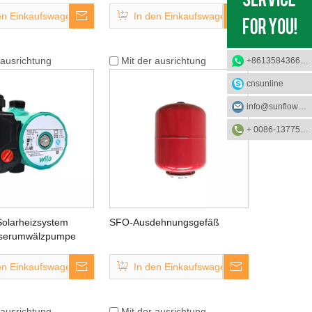
en Einkaufswagen
In den Einkaufswagen
 ausrichtung
Mit der ausrichtung
+8613584366733
cnsunline
info@sunflower-solar.com
+ 0086-13775232023
Solarheizsystem
SFO-Ausdehnungsgefäß
serumwälzpumpe
en Einkaufswagen
In den Einkaufswagen
 ausrichtung
Mit der ausrichtung