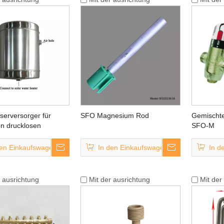
erversorger für
SFO Magnesium Rod
Gemischte
n drucklosen
SFO-M
mwasserbereiter
den Einkaufswagen
In den Einkaufswagen
In d
r ausrichtung
Mit der ausrichtung
Mit der