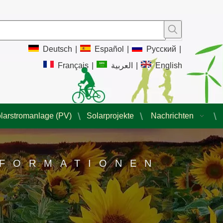
Deutsch
|
Español
|
Pусский
|
Français
|
العربية
|
English
larstromanlage (PV)
Solarprojekte
Nachrichten
NFORMATIONEN