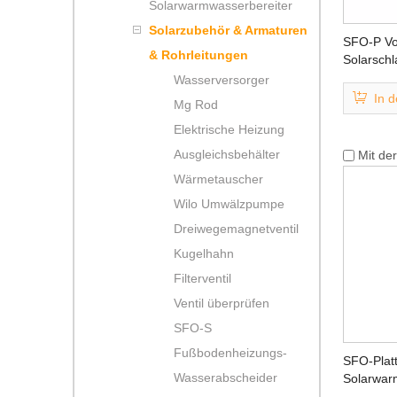
Solarwarmwasserbereiter
Solarzubehör & Armaturen
SFO-P Vor
& Rohrleitungen
Solarsch
Wasserversorger
In 
Mg Rod
Elektrische Heizung
Ausgleichsbehälter
Mit de
Wärmetauscher
Wilo Umwälzpumpe
Dreiwegemagnetventil
Kugelhahn
Filterventil
Ventil überprüfen
SFO-S
Fußbodenheizungs-
SFO-Plat
Wasserabscheider
Solarwar