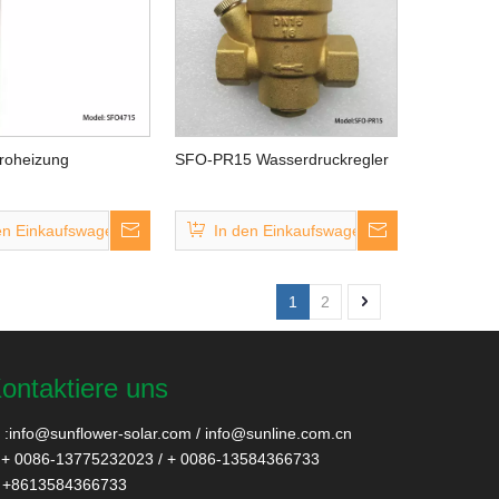
roheizung
SFO-PR15 Wasserdruckregler
en Einkaufswagen
In den Einkaufswagen
1
2
ontaktiere uns
:
info@sunflower-solar.com
/
info@sunline.com.cn
+ 0086-13775232023 / + 0086-13584366733
+8613584366733