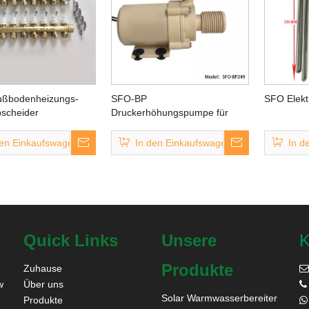
ßbodenheizungs-
SFO-BP
SFO Elekt
scheider
Druckerhöhungspumpe für
Heißwasserauslauf
den Einkaufswagen
In den Einkaufswagen
In d
Quick Links
Unsere
K
Produkte
Zuhause

w
Über uns

Solar Warmwasserbereiter
Produkte
