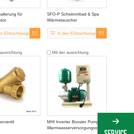
alterung für
SFO-P Schwimmbad & Spa
ktor
Wärmetauscher
en Einkaufswagen
In den Einkaufswagen
 ausrichtung
Mit der ausrichtung
erventil
MHI Inverter Booster Pump für
Warmwasserversorgungssystem