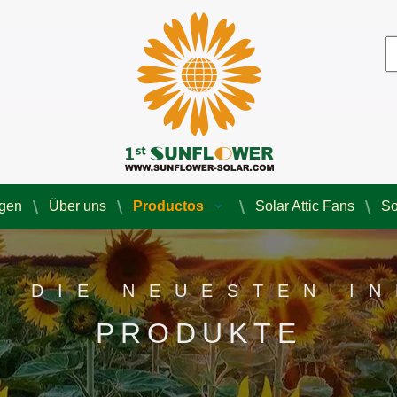
agen
Über uns
Productos
Solar Attic Fans
So
E DIE NEUESTEN I
PRODUKTE