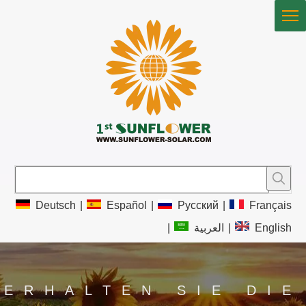
Deutsch
|
Español
|
Pусский
|
Français
|
العربية
|
English
ERHALTEN SIE DIE