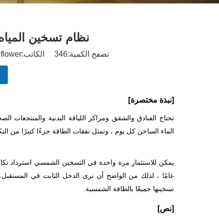
نظام تسخين المياه
تصفح الكمية:
346
الكاتب:1stsunflower نشر الوقت: 2019-07-20 المنشأ:
[نبذة مختصرة]
تحتاج الفنادق والشقق ومراكز اللياقة البدنية والمنتجعات ال
الماء الساخن كل يوم ، وتمثل نفقات الطاقة جزءًا كبيرًا من التك
عامًا ، لذلك من الواضح أن نرى الدخل الثابت في المستقبل.
تسخينها جميعًا بالطاقة الشمسية.
[نص]