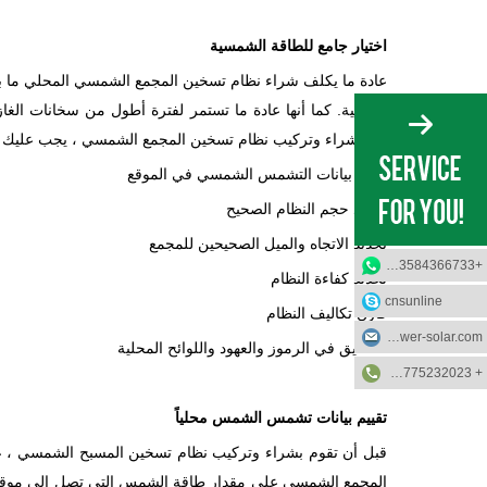
اختيار جامع للطاقة الشمسية
المحلية. كما أنها عادة ما تستمر لفترة أطول من سخانات الغاز
قبل شراء وتركيب نظام تسخين المجمع الشمسي ، يجب عليك الق
تقييم بيانات التشمس الشمسي في الموقع
تحديد حجم النظام الصحيح
تحديد الاتجاه والميل الصحيحين للمجمع
+8613584366733
تحديد كفاءة النظام
cnsunline
قارن تكاليف النظام
info@sunflower-solar.com
التحقيق في الرموز والعهود واللوائح المحلية
+ 0٬086-13775232023
تقييم بيانات تشمس الشمس محلياً
قبل أن تقوم بشراء وتركيب نظام تسخين المسبح الشمسي ، علي
المجمع الشمسي على مقدار طاقة الشمس التي تصل إلى موقع 