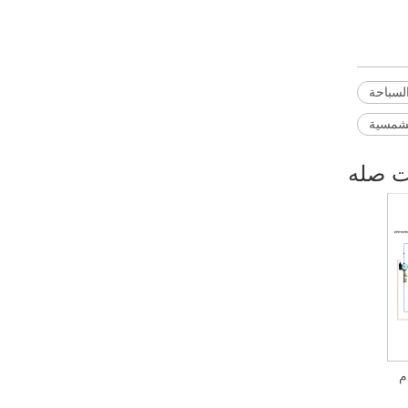
لسباحة
لشمسية
ت صله
م