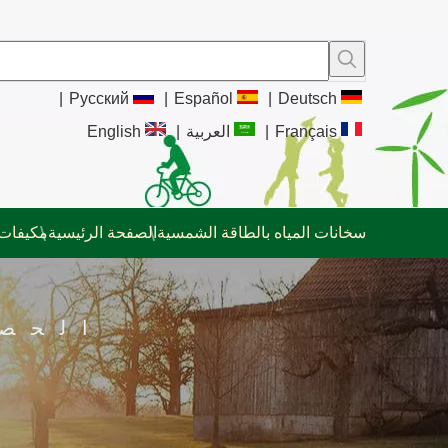
|
Pусский
|
Español
|
Deutsch
Français
|
العربية
|
English
سخانات المياه بالطاقة الشمسية
الصفحة الرئيسية
مكيفات 
الحص