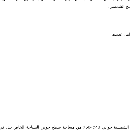
سبح الشمسي.
مل عديدة:
بشكل أساسي ، يجب أن تساوي مساحة سطح مجمّع الطاقة الشمسية حوالي 40٪ -50٪ من مساحة سطح حوض السباحة ال