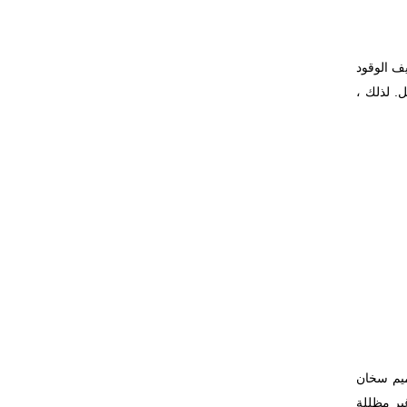
دًا على تكاليف الوقود
ل. لذلك ،
ميم سخان
ير مظللة