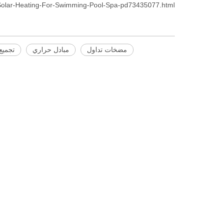
Solar-Heating-For-Swimming-Pool-Spa-pd73435077.html
مضخات تداول
مبادل حراري
تجميع