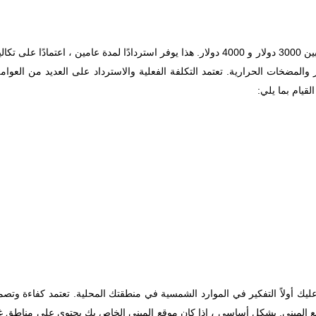
عادة ما يكلف شراء نظام تسخين المجمع الشمسي المحلي ما بين 3000 دولار و 4000 دولار. هذا يوفر استردادًا لمدة عامين ، اعتما
 والمضخات الحرارية. تعتمد التكلفة الفعلية والاسترداد على العديد من العوام
يام بما يلي:
ك أولاً التفكير في الموارد الشمسية في منطقتك المحلية. تعتمد كفاءة وتص
المبنى. بشكل أساسي ، إذا كان موقع المبنى الخاص بك يحتوي على مناطق غ