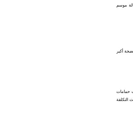
الة موسم
ضخة أكبر
ت حمامات
 التكلفة