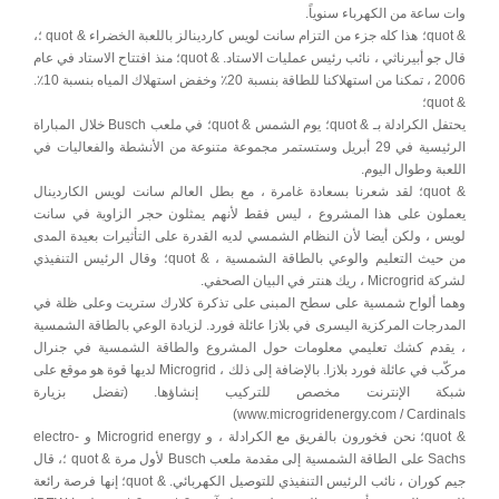
وات ساعة من الكهرباء سنوياً.
& quot؛ هذا كله جزء من التزام سانت لويس كاردينالز باللعبة الخضراء & quot ؛،
قال جو أبيرناثي ، نائب رئيس عمليات الاستاد. & quot؛ منذ افتتاح الاستاد في عام
2006 ، تمكنا من استهلاكنا للطاقة بنسبة 20٪ وخفض استهلاك المياه بنسبة 10٪.
& quot؛
يحتفل الكرادلة بـ & quot؛ يوم الشمس & quot؛ في ملعب Busch خلال المباراة
الرئيسية في 29 أبريل وستستمر مجموعة متنوعة من الأنشطة والفعاليات في
اللعبة وطوال اليوم.
& quot؛ لقد شعرنا بسعادة غامرة ، مع بطل العالم سانت لويس الكاردينال
يعملون على هذا المشروع ، ليس فقط لأنهم يمثلون حجر الزاوية في سانت
لويس ، ولكن أيضا لأن النظام الشمسي لديه القدرة على التأثيرات بعيدة المدى
من حيث التعليم والوعي بالطاقة الشمسية ، & quot؛ وقال الرئيس التنفيذي
لشركة Microgrid ، ريك هنتر في البيان الصحفي.
وهما ألواح شمسية على سطح المبنى على تذكرة كلارك ستريت وعلى ظلة في
المدرجات المركزية اليسرى في بلازا عائلة فورد. لزيادة الوعي بالطاقة الشمسية
، يقدم كشك تعليمي معلومات حول المشروع والطاقة الشمسية في جنرال
مركّب في عائلة فورد بلازا. بالإضافة إلى ذلك ، Microgrid لديها قوة هو موقع على
شبكة الإنترنت مخصص للتركيب إنشاؤها. (تفضل بزيارة
www.microgridenergy.com / Cardinals)
& quot؛ نحن فخورون بالفريق مع الكرادلة ، و Microgrid energy و electro-
Sachs على الطاقة الشمسية إلى مقدمة ملعب Busch لأول مرة & quot ؛، قال
جيم كوران ، نائب الرئيس التنفيذي للتوصيل الكهربائي. & quot؛ إنها فرصة رائعة