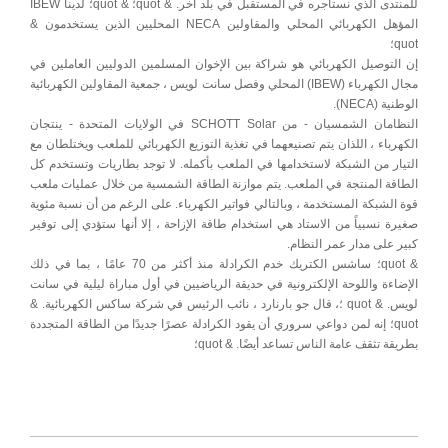
للمنتدى الذي نستأجره في المستقبل في بلد آخر. & quot؛ & quot؛ لدينا IBEW
المؤهل الكهربائي المحلي والمقاولين NECA المحليين الذين يستخدمون &
quot؛
إن التوصيل الكهربائي هو شراكة بين الإخوان المسلمين الدوليين العاملين في
مجال الكهرباء (IBEW) المحلي وفصل سانت لويس ، جمعية المقاولين الكهربائية
الوطنية (NECA).
النظامان الشمسيان - من SCHOTT Solar في الولايات المتحدة - ينتجان
الكهرباء ، اللذان يتم تصنيعهما في تغذية التوزيع الكهربائي للملعب ويختلطان مع
التيار من الشبكة لاستخدامها في الملعب بأكمله. لا توجد بطاريات وتستخدم كل
الطاقة المنتجة في الملعب. يتم موازنة الطاقة الشمسية من خلال عمليات ملعب
قوة الشبكة المستخدمة ، وبالتالي فواتير الكهرباء. على الرغم من أن نسبة مئوية
صغيرة نسبياً من الاستاد هي استخدام طاقة الإزاحة ، إلا أنها ستؤدي إلى توفير
كبير على مدار عمر النظام.
& quot؛ ساشس الكتريك خدم الكرادلة منذ أكثر من 70 عامًا ، بما في ذلك
الإضاءة واللوحة الإلكترونية في حديقة الرياضيين في أول مباراة ليلية في سانت
لويس. & quot ؛، قال جو بارنارد ، نائب الرئيس في شركة ساكس الكهربائية. &
quot؛ إنه لمن دواعي سروري أن يقود الكرادلة عصرًا جديدًا من الطاقة المتجددة
بطريقة تثقف عامة الناس تساعد أيضًا. & quot؛