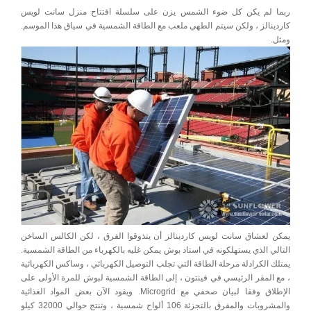
ربما لم يكن كل ضوء الشمس يزن على سلسلة افتتاح منزل سانت لويس
كاردينالز ، ولكن سيتم الطهي ملعب مع الطاقة الشمسية في سياق هذا الموسم.
ومثل.
يمكن لعشاق سانت لويس كاردينالز أن يتذوقوا الفرق ، لكن الكالس الساخن
التالي الذي يستهلكونه في استاد بوش يمكن غليه بالكهرباء من الطاقة الشمسية.
يمتلك الكرادلة مرحلة الطاقة التي تجلب التوصيل الكهربائي ، وساكس الكهربائية
، مع المقر الرئيسي في فينتون ، إلى الطاقة الشمسية لبوش للمرة الأولى على
الإطلاق وفقا لبيان صحفي مع Microgrid. ويقود الآن بعض المواد الغذائية
والمشروبات والمفرق بالتجزئة 106 ألواح شمسية ، وتنتج حوالي 32000 كيلو