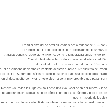
El rendimiento del colector sin esmaltar es alrededor del 56٪، co
El rendimiento del colector cristal es aproximadamente un 66٪، 
Para las condiciones de pleno invierno، con una temperatura ambiente de 30 ° 
El rendimiento del colector sin esmaltar es alrededor del 13
El rendimiento del colector cristal es alrededor del 53٪، co
nto، el desempeño de verano es bastante aceptable، pero el rendimiento de invie
l colector de Sungrabber sí mismo، sino lo que creo que es un colector de similare
s en el desempeño de invierno، este sistema sería muy probable que pagar por s
Reports (de todos los lugares) ha hecho una evaluationación del mismo y repor
os no aportan muchos detalles sobre cómo llegaron estos números، pero el retorn
que la mayoría de los sis
r sería que los colectores de plástico no tienen siempre una vida como el colector