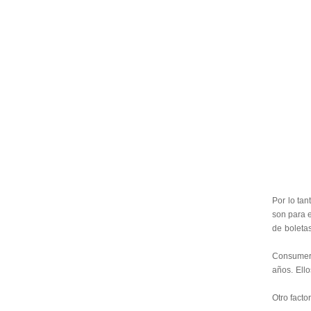
Por lo ta
son para e
de boleta
Consumer 
años. Ell
Otro facto