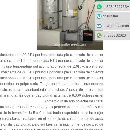
+8613584366733
cnsunline
info@sunflower-solar.com
+ 0٬086-13775232023
n alrededor de 180 BTU por hora por cada pie cuadrado de colector
con cerca de 210 horas por cada BTU por pie cuadrado de colector.
F y una temperatura del acumulador solar de 110F، y، a pleno sol:
٪، con cerca de 40 BTU por hora por cada pie cuadrado de colector
n alrededor de 170 BTU por hora por cada pie cuadrado de colector.
rno recibe un golpe serio. Tenga en cuenta que estos números no
s sin esmaltar، calentamiento de piscinas. A pesar de la recepción
í mismo antes que el tradicional sistema de 8.000 dólares en el
comercio instalado colector de cristal.
ta un ahorro del 35٪ anual y un período de recuperación 5 a 9
o de la inversión de 5 a 9 es bastante respetable - mucho mejor
temas solares instalados en el comercio de calentamiento de agua.
 de cristal tradicional، pero también sería mucho menos costoso de