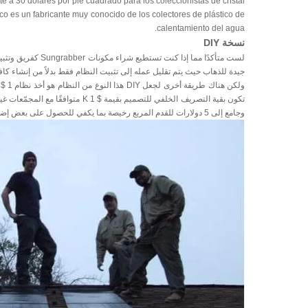
e a 30 dólares por pie cuadrado para los coleccionistas de cristal .
co es un fabricante muy conocido de los colectores de plástico de
calentamiento del agua.
نسخة DIY
لست متأكدًا مما إ
جيدة للذهاب حيث يتم تقليل عمله إلى تثبيت النظام فقط بدلاً من إنشاء كافة 
وجامع إلى 5 دولارات للقدم المربع رخيصة بما يكفي للحصول على بعض إضافية.