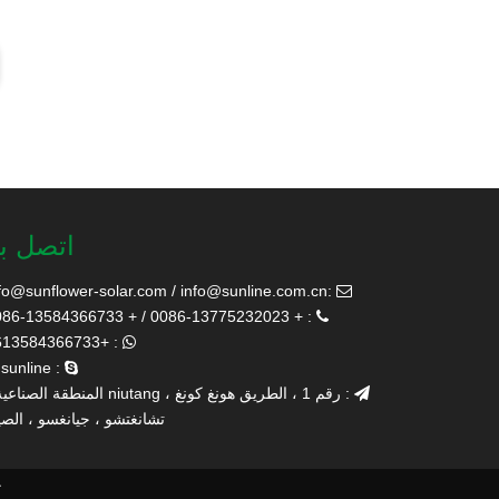
اتصل بن
fo@sunflower-solar.com
/
info@sunline.com.cn
:

: + 0086-13775232023 / + 0086-13584366733

: +8613584366733

: cnsunline

: رقم 1 ، الطريق هونغ كونغ ، niutang المنطقة الصناعية ،

تشانغتشو ، جيانغسو ، الص
ح