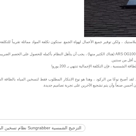
دًا مع جامعي البلاستيك ، ولكن توفير جميع الأعمال لهواة الجمع. ستكون تكلفة المواد مماثلة تقريباً للتكل
الفارق الدقيق في هذا هو إذا كان عليك اختيار جامع غير مزجج معتمد تحت ARS OG100 (هناك الكثير منها) ، يجب أن يتأهل النظام بأكمله للحصول على الخ
 لقد أصبح نوعًا من الركود ، وهذا هو نوع الابتكار المطلوب فقط لتسخين المياه بالطاقة 
أن أحسن صنعاً وأن يتم تشجيع الآخرين على تجربة تصاميم جديدة.
التزجيج الشمسية Sungrabber نظام تسخين المياه من