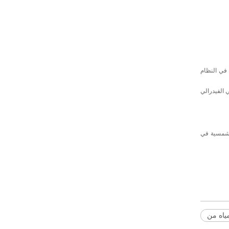
فة في النظام
صم الضريبي الفيدرالي
الشمسية في