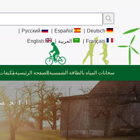
|
Pусский
|
Español
|
Deutsch
Français
|
العربية
|
English
سخانات المياه بالطاقة الشمسية
الصفحة الرئيسية
مكيفات 
الحص