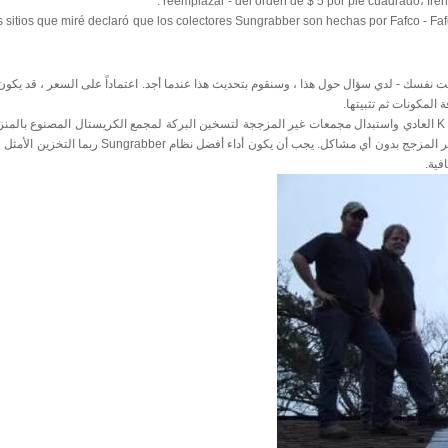
reemplazar - del orden de $ 5 por pie cuadrado، frent
 sitios que miré declaró que los colectores Sungrabber son hechas por Fafco - Faf
ذا كنت تستطيع شراء مكونات Sungrabber كفريق وتثبيت نفسك - لدي سؤال حول هذا ، وسنقوم بتحديث هذا عندما أجد. اعتماداً على السعر ، قد
المكونات ثم تثبيتها.
ولكن هناك طريقة أخرى لجعل DIY هذا النوع من النظام هو أخذ نظام K $ 1 العادي واستبدال مجمعات غير المزججة لتسخين البركة لمجمع الكريستال المصنو
تكون بقية التصريف الخلفي للتصميم بقيمة $ 1 K متوافقًا مع المجمّعات غير المزجج بدون أي مشاكل. يجب أن يكون 