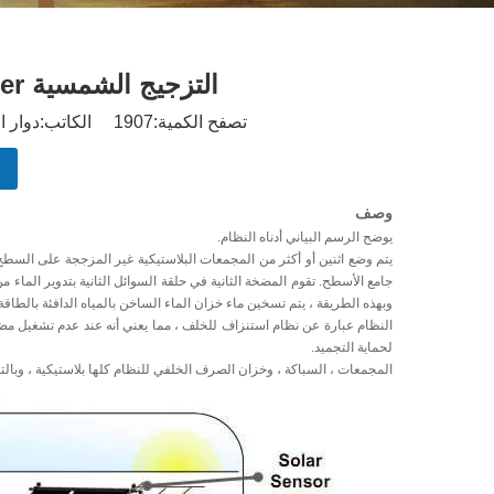
التزجيج الشمسية Sungrabber نظام تسخين المياه من
تصفح الكمية:
1907
الكاتب:دوار الشمس نش
وصف
يوضح الرسم البياني أدناه النظام.
يتم وضع اثنين أو أكثر من المجمعات البلاستيكية غير المزججة على السطح.
جامع الأسطح. تقوم المضخة الثانية في حلقة السوائل الثانية بتدوير الماء
وبهذه الطريقة ، يتم تسخين ماء خزان الماء الساخن بالمياه الدافئة بالطاق
النظام عبارة عن نظام استنزاف للخلف ، مما يعني أنه عند عدم تشغيل مضخ
لحماية التجميد.
المجمعات ، السباكة ، وخزان الصرف الخلفي للنظام كلها بلاستيكية ، وبالتا