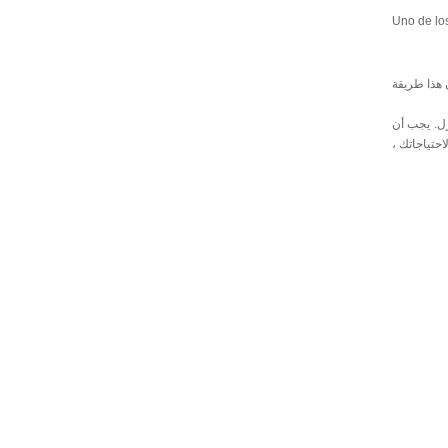
Uno de los
 يكون هذا طريقة
ع بالمنزل. يجب أن
أداء أفضل نظام Sungrabber ربما التخزين الأمثل لاحتياجاتك ،