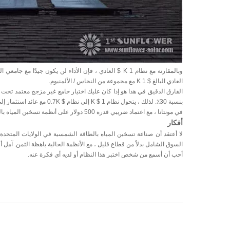
وبالمقارنة مع نظام K 1 $ العادي ، فإن الأداء لن يكون جي
العادي البالغ $ 1 K مع مجموعة من النحاس / الألمنيوم.
بنسبة 30٪. لذلك ، يتحول نظام K $ 1 إلى نظام $ 0.7K مع عائد استثمار إلى أقل من سنتين.
في مونتانا ، مع اعتماد ضريبي قدره 500 دولار على أنظمة تسخين المياه بالطاقة الشمسية ، فإن التكلفة الإجمالية تنتهي بـ 200 يورو!
أفكار
لا أعتقد أن صناعة تسخين المياه بالطاقة الشمسية في الولايات المتحدة.
السوق الشامل بدلاً من قطاع قليل ، مع الأنظمة الحالية باهظة الثمن. آمل 
أحب أن أسمع من شخص اختبر هذا النظام أو لديه أي فكرة عنه.