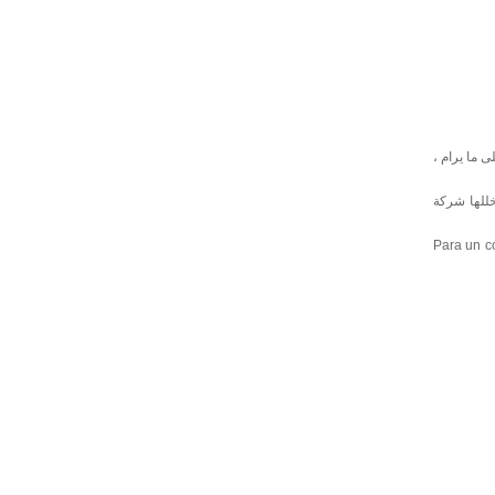
 ما يرام ،
 التصنيف من قبل ARS - ربما باستخدام جامع تتخللها شركة
Para un co