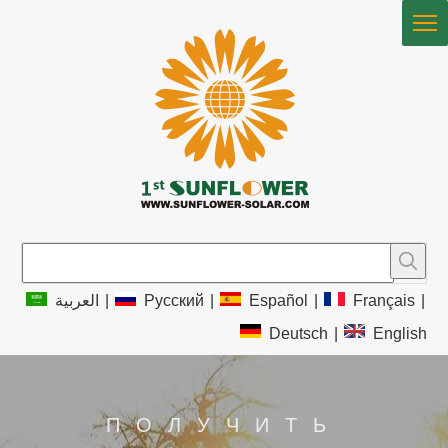
العربية
|
Pусский
|
Español
|
Français
|
Deutsch
|
English
ПОЛУЧИТЬ