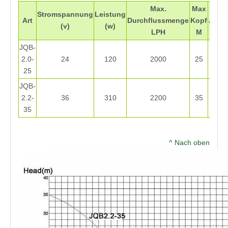
Max.
Max
Ein
Stromspannung
Leistung
Art
Durchflussmenge
Kopf
Ausl
(v)
(w)
LPH
M
(in
JQB-
1 & q
2.0-
24
120
2000
25
quot;
25
JQB-
1 & q
2.2-
36
310
2200
35
quot;
35
^ Nach oben