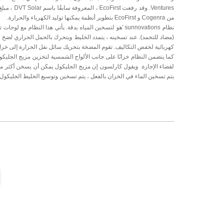
من Cogenra و EcoFirst بتطوير أنظمة يمكنها توليد الكهرباء والحرارة.
نظام sunnovations 'هو لتسخين المياه بدقة. يأتي هذا الن
كهربائية لخفض التكاليف. تقوم المضخة بتحريك سائل نقل الحرارة إلى خزان
كما يتضمن النظام خزانًا على جانب الألواح الشمسية لتخزين مزيج الجليكو
لقضاء الإجازة. ويقول كارلسون إن مزيج الجليكول يمكن أن يسخن أكثر من ال
يتم تسخين الماء في الخزان بالفعل ، يتم تسخين وتوسيع الخليط الجليكول