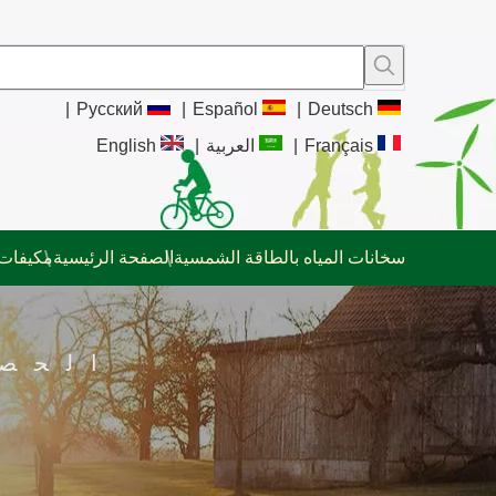
|
Pусский
|
Español
|
Deutsch
Français
|
العربية
|
English
سخانات المياه بالطاقة الشمسية
الصفحة الرئيسية
مكيفات 
الحص