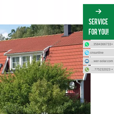
+8613584366733
cnsunline
info@sunflower-solar.com
+ 0٬086-13775232023