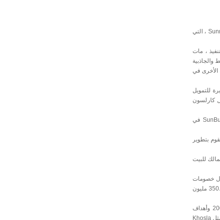
قد لا يكون سوق سخانات المياه الشمسية جديدًا ، ولكنه يجتذب الكثير من الوافدين الجدد في السنوات الأخيرة مع زيادة حوافز الدولة والمحلية. أعلنت شركة Sunnovations ، التي
لتنفيذ ، مات
م الضغط والجاذبية
 الأخرى في
أخيرة للتمويل
ال كارلسون
ويقول كارلسون: "إن الذين يقومون ببيع أنظمة Sunnovations & quot؛ يشملون إدارة الطاقة في جنوب كارولينا الشمالية ، وبنسلفانيا ، و SECCO في SunBug Solar في
قوم بتطوير
ة) كمالك للبيت
ن الدول خصومات
لتشجيع استخدامه. أطلقت ولاية كاليفورنيا ، على سبيل المثال ، برنامج الحوافز الذي أطلق عليه اسم CSI الحراري في العام الماضي. خصصت الدولة ميزانية قدرها 350،8 مليون
وقد اجتذب ظهور الإعانات الحكومية المستثمرين ورجال الأعمال في مجال تسخين المياه بالطاقة الشمسية. قامت Cogenra Solar ، التي تأسست في عام 2009 وأهداف
وقطاعات الشركات الحكومية ، بتثبيت أول مظاهرة للنظام في مصنع الخمرة في كاليفورنيا العام الماضي واجتذبت أكثر من 10 مليون دولار من التمويل من مستثمرين مثل Khosla