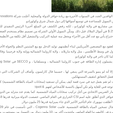
 التمويل للمساعدة في توسيع أسواقها إلى دول شمال شرق وكولورادو.
صلت على تمويل من اثنين من مشاريع في ولاية كولورادو ، لكنه رفض الكشف عن المبلغ. أخبرنا الرئيس التنفيذي ل
كارلسون ، أن المبلغ في الملايين من رقم واحد ، وجمعت الشركة 250،000 $ في أموال الملاك قبل ذلك. ومكّن التمويل الأولي الشركة من تصميم نظام يستخد
راع يأتي مع عدد أقل من الأجزاء ويجعل منه عملية التركيب والتشغيل أقل تكلفة من الأنظمة
جينيا ، فإن المهندسين والعقود مع المصنعين الأمريكيين لبناء أنظمتهم. توليد الدخل مع بيع المثبتين النظم والجولة ال
في وسط الأطلسي ، مثل ولاية ماريلاند ، ولاية كارولينا الشمالية وولته ولاية فرجينيا. وق
كان تاجر في ولاية كولورادو.
ا أنه لم ينمو بالسرعة التي ينبغي لها ، حسبما قال كارلسون. وأضاف أن الشركات التي ت
أفضل الحقائق لتثقيف المستهلكين.
للغاية نوقشت. & quot؛ العديد من الشركات لم تقم بعمل جيد في سرد ​​قصة كيف يمكن أن تستفيد (سخانات المياه بالطاقة الشمسي
ت الحصول على 30 في المائة من الاستثمار الضريبي الاتحادي من أجل تركيب سخانات المياه الشمسية. كما يقدم عدد متزايد م