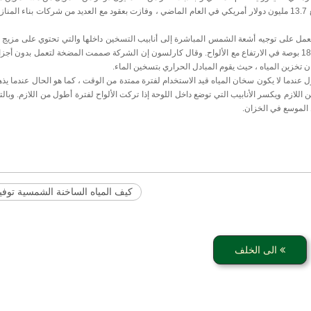
Ventures. وقد رفعت EcoFirst ، المعروفة سابقًا باسم DVT Solar ، مبلغ 13.7 مليون دولار أمريكي في العام الماضي ، وفازت بعقود مع العديد من شركات بن
ظام مع لوحات تعمل على توجيه أشعة الشمس المباشرة إلى أنابيب التسخين داخلها والتي تحتوي على مزي
(مضاد للتجمد). عند تسخينه ، يتمدد الخليط ويتحرك بالحمل الحراري لضخ 18 بوصة في الارتفاع مع الألواح. وقال كارلسون إن الشركة صممت المضخة لتعمل بد
 تخزين المياه ، حيث يقوم المبادل الحراري بتسخين الماء.
ل عندما لا يكون سخان المياه قيد الاستخدام لفترة ممتدة من الوقت ، كما هو الحال عندما يذ
لازم ويكسر الأنابيب التي توضع داخل اللوحة إذا تركت الألواح لفترة أطول من اللازم. وبالتا
 الموسع في الخزان.
كيف المياه الساخنة الشمسية توفير
الى الخلف