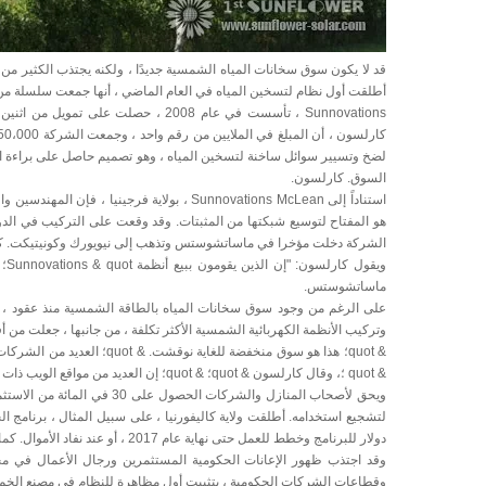
أطلقت أول نظام لتسخين المياه في العام الماضي ، أنها جمعت سلسلة من
Sunnovations ، تأسست في عام 2008 ، ح
لضخ وتسيير سوائل ساخنة لتسخين المياه ، وهو تصميم حاصل على براءة اخت
السوق. كارلسون.
استناداً إلى Sunnovations McLean ، بولاية فر
هو المفتاح لتوسيع شبكتها من المثبتات. وقد وقعت على التركيب في الدول 
الشركة دخلت مؤخرا في ماساتشوستس وتذهب إلى نيويورك وكونيتيكت. كما 
ماساتشوستس.
على الرغم من وجود سوق سخانات المياه بالطاقة الشمسية منذ عقود ، إل
وتركيب الأنظمة الكهربائية الشمسية الأكثر تكلفة ، من جانبها ، جعلت من 
& quot؛ هذا هو سوق منخفضة 
& quot ؛، وقال كارلسون & quot؛ & quot؛ إن العديد من مواقع الويب ذات توجه فني للغاية ولم تكن أسهل بالنسبة للأشخاص لفهم. & quot؛
ويحق لأصحاب المنازل والشركا
دولار للبرنامج وخطط للعمل حتى نهاية عام 2017 ، أو عند نفاد الأموال. كما أطلقت نيويورك عام التأخير الأخير الذي جاء بميزانية قدرها 25 مليون دولار.