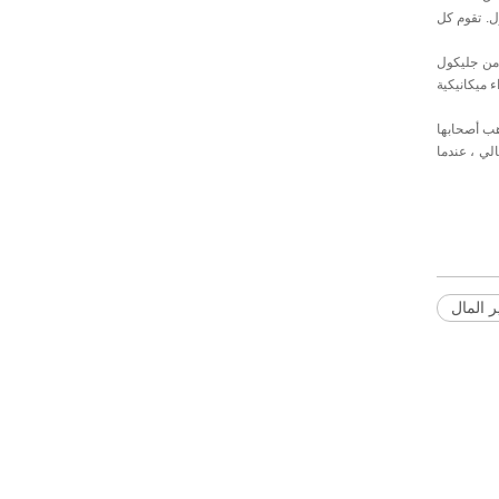
اء المنازل. تقوم كل
ج من جليكول
ون أجزاء ميكانيكية
هب أصحابها
لي ، عندما
 المال