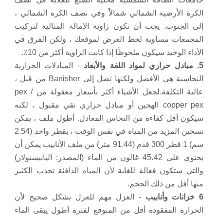
الكرة الأرضية الشمالي شمالاً وفي نصف الكرة الشمالي ،
إلى الجنوب.
يجب أن تكون زاوية الإمالة المثالية لتركيب
المجمعات مساوية لخط العرض لموقعك ، ولكن الفرق في
الأداء الوحيد سيكون ملحوظًا إذا كانت الزاوية أكثر من 10٪.
5. مبادل حراري لمواد اللفة والأبعاد
- المبادلات الحرارية
النحاسية هي الأفضل ولكنها تصل إلى Banisher من قبل ،
عالية التكلفة.
لجعل الأشياء أكثر بأسعار معقولة من pex /
copper pex الهجين أو مبادل حراري نقي مقبول ، لكنه
سيكون أقل كفاءة من النحاس المعادل.
أطول ملف ، يمكن
تسخين المزيد من المياه في نفس الوقت ، بقطر واحد (2.54
سم) 1 قطر 300 قدم (91.44 متر) من ملف الأنابيب يمكن أن
يحتوي على 45،42 غالون من الماء (المصدر: البانيستولار)
والتي ستكون فعالة للغاية لأن المياه الدافئة تجذب الكثير
منها أقل من ذلك الحجم.
6 خزانات وأنابيب
- العزل مهم للعزل بشكل صحيح لأن
الحرارة المفقودة أقل من المتوقع لفترة أطول يبقى الماء