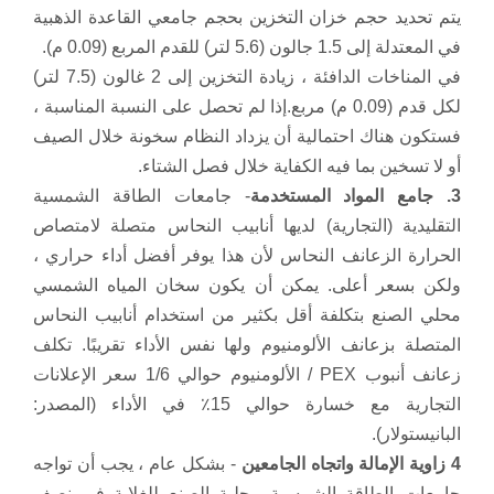
يتم تحديد حجم خزان التخزين بحجم جامعي القاعدة الذهبية
في المعتدلة إلى 1.5 جالون (5.6 لتر) للقدم المربع (0.09 م).
في المناخات الدافئة ، زيادة التخزين إلى 2 غالون (7.5 لتر)
لكل قدم (0.09 م) مربع.
إذا لم تحصل على النسبة المناسبة ،
فستكون هناك احتمالية أن يزداد النظام سخونة خلال الصيف
أو لا تسخين بما فيه الكفاية خلال فصل الشتاء.
3. جامع المواد المستخدمة
- جامعات الطاقة الشمسية
التقليدية (التجارية) لديها أنابيب النحاس متصلة لامتصاص
الحرارة الزعانف النحاس لأن هذا يوفر أفضل أداء حراري ،
ولكن بسعر أعلى.
يمكن أن يكون سخان المياه الشمسي
محلي الصنع بتكلفة أقل بكثير من استخدام أنابيب النحاس
المتصلة بزعانف الألومنيوم ولها نفس الأداء تقريبًا.
تكلف
زعانف أنبوب PEX / الألومنيوم حوالي 1/6 سعر الإعلانات
التجارية مع خسارة حوالي 15٪ في الأداء (المصدر:
البانيستولار).
4 زاوية الإمالة واتجاه الجامعين
- بشكل عام ، يجب أن تواجه
جامعات الطاقة الشمسية محلية الصنع للغلاية في نصف