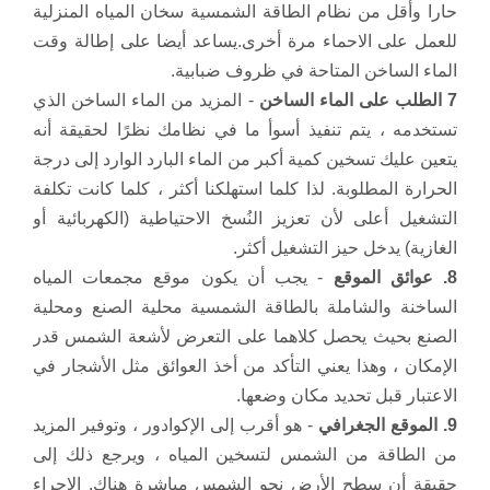
حارا وأقل من نظام الطاقة الشمسية سخان المياه المنزلية
للعمل على الاحماء مرة أخرى.
يساعد أيضا على إطالة وقت
الماء الساخن المتاحة في ظروف ضبابية.
7 الطلب على الماء الساخن
- المزيد من الماء الساخن الذي
تستخدمه ، يتم تنفيذ أسوأ ما في نظامك نظرًا لحقيقة أنه
يتعين عليك تسخين كمية أكبر من الماء البارد الوارد إلى درجة
الحرارة المطلوبة.
لذا كلما استهلكنا أكثر ، كلما كانت تكلفة
التشغيل أعلى لأن تعزيز النُسخ الاحتياطية (الكهربائية أو
الغازية) يدخل حيز التشغيل أكثر.
8. عوائق الموقع
- يجب أن يكون موقع مجمعات المياه
الساخنة والشاملة بالطاقة الشمسية محلية الصنع ومحلية
الصنع بحيث يحصل كلاهما على التعرض لأشعة الشمس قدر
الإمكان ، وهذا يعني التأكد من أخذ العوائق مثل الأشجار في
الاعتبار قبل تحديد مكان وضعها.
9. الموقع الجغرافي
- هو أقرب إلى الإكوادور ، وتوفير المزيد
من الطاقة من الشمس لتسخين المياه ، ويرجع ذلك إلى
حقيقة أن سطح الأرض نحو الشمس مباشرة هناك.
الإجراء