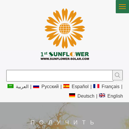
العربية
|
Pусский
|
Español
|
Français
|
Deutsch
|
English
ПОЛУЧИТЬ