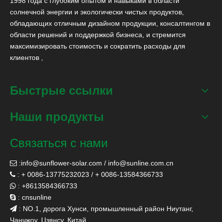
1998 года с глубоким опытом и навыками в области
солнечной энергии и экологически чистых продуктов,
обладающих отличным дизайном продукции, консалтингом в
области решений и поддержкой бизнеса, и стремится
максимизировать стоимость и сократить расходы для
клиентов ,
Быстрые ссылки
Наши продукты
Связаться с нами
:
info@sunflower-solar.com
/
info@sunline.com.cn

: + 0086-13775232023 / + 0086-13584366733

: +8613584366733

: cnsunline

: NO.1, дорога Хунси, промышленный район Ниутанг,

Чанчжоу, Цзянсу, Китай