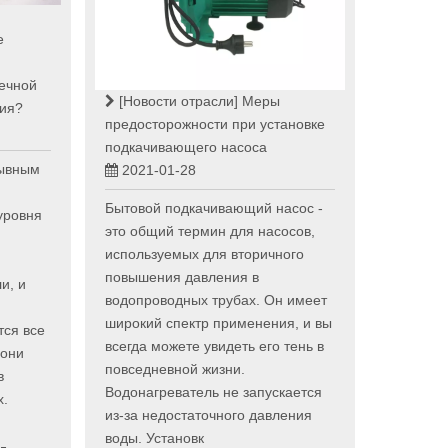
е
ечной
[Новости отрасли]
Меры
ния?
предосторожности при установке
подкачивающего насоса
ывным
2021-01-28
Бытовой подкачивающий насос -
уровня
это общий термин для насосов,
используемых для вторичного
повышения давления в
и, и
водопроводных трубах. Он имеет
широкий спектр применения, и вы
тся все
всегда можете увидеть его тень в
 они
повседневной жизни.
в
Водонагреватель не запускается
х.
из-за недостаточного давления
воды. Установк