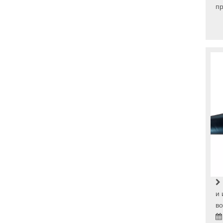
пр
и 
во