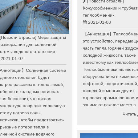
[Новости отрасли]
Кожухообменник и трубча
теплообменник
2021-01-08
【Аннотация】Теплообмен
[Новости отрасли]
Меры защиты
это устройство, передающ
 замерзания для солнечной
часть тепла горячей жидко
стемы водяного отопления
холодной жидкости, также
2021-01-07
известному как теплообме
Теплообменники являютс
Аннотация】Солнечная система
оборудованием в химическ
дяного отопления будет
нефтяной, энергетической
стрее рассеивать тепло зимой,
пищевой и многих других
обенно в холодных регионах.
отраслях промышленности
ня беспокоит, что низкая
занимают важное место в
емпература повредит солнечную
стему нагрева воды.
Читать
ктически, чтобы предотвратить
рьезные потери тепла в
лнечной системе водяного