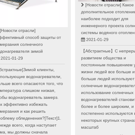
[Новости отрасли]
Какое
дополнительное отоплени
наиболее подходит для
инженерного проекта солн
[Новости отрасли]
системы водяного отопле
ффективный способ защиты от
2021-01-29
мерзания солнечного
【Абстрактные】С непрер
донагревателя зимой
развитием общества и
2021-01-29
постоянным повышением 
бстрактные]Зимой клиенты,
жизни людей все больше и
спользующие водонагреватели,
больше людей используют
льше всего опасаются того, что
солнечные водонагревател
мпература слишком низкая,
использование солнечных
обы водонагреватель замерз.
водонагревателей станови
к эффективно избежать
более и более широким, и
мерзания и как решить
постепенно используются 
облему обледенения?[Текст]1.
некоторых крупных страна
ежде всего, когда наступает
масштаб
има, мы должны сначала