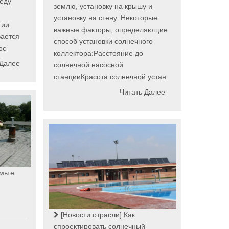
еду
землю, установку на крышу и
установку на стену. Некоторые
гии
важные факторы, определяющие
вается
способ установки солнечного
ос
коллектора:Расстояние до
 Далее
солнечной насосной
станцииКрасота солнечной устан
Читать Далее
мьте
[Новости отрасли]
Как
спроектировать солнечный