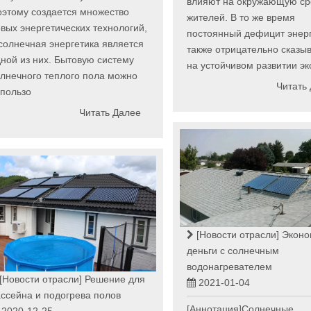
влияют на окружающую ср
этому создается множество
жителей. В то же время
вых энергетических технологий,
постоянный дефицит энер
солнечная энергетика является
также отрицательно сказы
ной из них. Бытовую систему
на устойчивом развитии эк
лнечного теплого пола можно
Читать
пользо
Читать Далее
[Новости отрасли]
Эконо
деньги с солнечным
водонагревателем
[Новости отрасли]
Решение для
2021-01-04
ссейна и подогрева полов
[Аннотация]Солнечные
2020-12-25