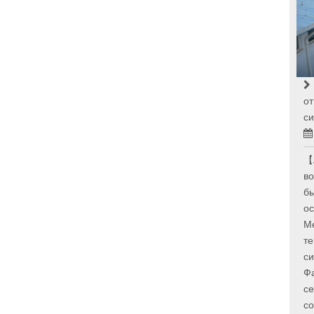
от
си
【
во
бы
ос
Ме
т
си
Фа
се
со