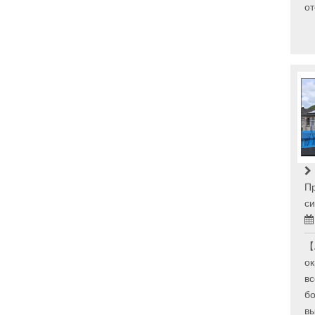
от
П
си
【
о
вс
б
вы