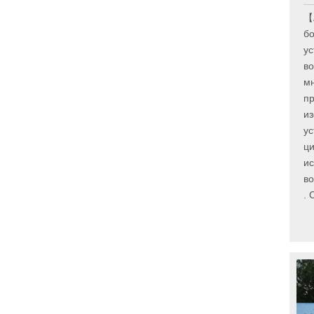
【
б
у
во
мн
пр
из
ус
ци
ис
во
. 