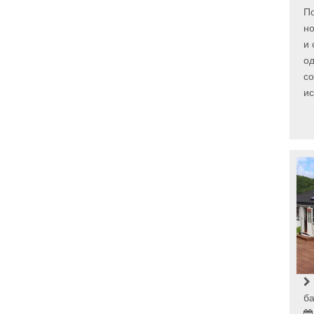
По
но
и 
од
со
ис
ба