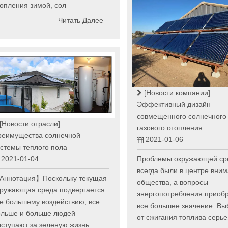
опления зимой, сол
Читать Далее
[Новости компании]
Эффективный дизайн
совмещенного солнечного
[Новости отрасли]
газового отопления
реимущества солнечной
2021-01-06
стемы теплого пола
Проблемы окружающей ср
2021-01-04
всегда были в центре вни
Аннотация】Поскольку текущая
общества, а вопросы
кружающая среда подвергается
энергопотребления приоб
е большему воздействию, все
все большее значение. В
ольше и больше людей
от сжигания топлива серье
ступают за зеленую жизнь.