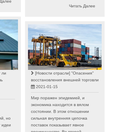
 Далее
Читать Далее
 ли
[Новости отрасли]
"Опасения"
ль
восстановления внешней торговли
2021-01-15
Мир поражен эпидемией, и
экономика находится в вялом
состоянии. В этом отношении
ий, но
сильная внутренняя цепочка
т идеи
поставок показывает явное
преимущество. Во второй