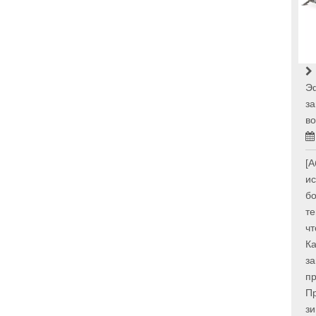
Э
за
во
[А
и
бо
те
чт
Ка
за
пр
Пр
з