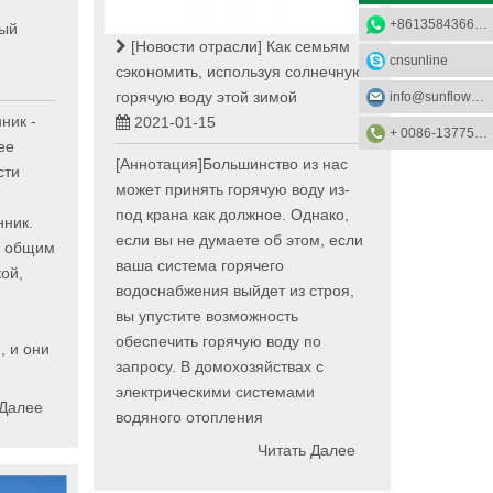
+8613584366733
тый
[Новости отрасли]
Как семьям
cnsunline
сэкономить, используя солнечную
горячую воду этой зимой
info@sunflower-solar.com
ник -
2021-01-15
+ 0086-13775232023
ее
[Аннотация]Большинство из нас
сти
может принять горячую воду из-
под крана как должное. Однако,
нник.
если вы не думаете об этом, если
я общим
ваша система горячего
ой,
водоснабжения выйдет из строя,
,
вы упустите возможность
обеспечить горячую воду по
, и они
запросу. В домохозяйствах с
электрическими системами
 Далее
водяного отопления
Читать Далее