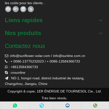
les coûts pour les clients. .
Liens rapides
Nos produits
Contactez nous
:
info@sunflower-solar.com
/
info@sunline.com.cn

: + 0086-13775232023 / + 0086-13584366733

: +8613584366733

: cnsunline

: NO.1, hongxi road, district industriel de niutang,

Changzhou, Jiangsu, Chine
Copyright & copie; 1ER ÉNERGIE DE TOURNESOL Cie., Ltd.
Très bien résolu.