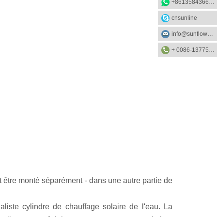
+8613584366733
cnsunline
info@sunflower-solar.com
+ 0086-13775232023
eut être monté séparément - dans une autre partie de
liste cylindre de chauffage solaire de l'eau. La