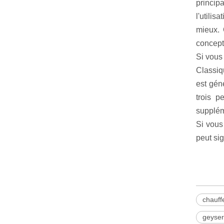
princip
l'utili
mieux. 
concept
Si vous 
Classiq
est gén
trois p
supplém
Si vous
peut sig
chauff
geyser