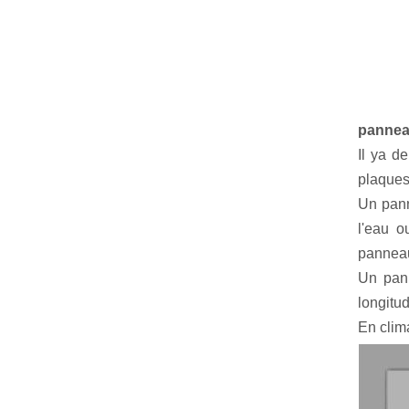
pannea
Il ya d
plaques
Un pann
l'eau o
panneaux
Un pann
longitud
En clim