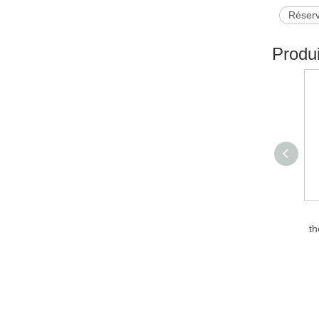
Réserv
Produ
th