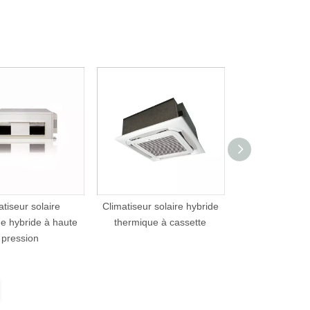
atiseur solaire
Climatiseur solaire hybride
CLIMATISEUR
e hybride à haute
thermique à cassette
100% D
pression