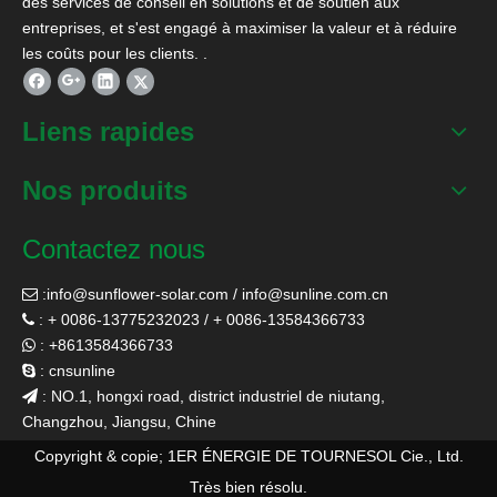
des services de conseil en solutions et de soutien aux
entreprises, et s'est engagé à maximiser la valeur et à réduire
les coûts pour les clients. .
Liens rapides
Nos produits
Contactez nous
:
info@sunflower-solar.com
/
info@sunline.com.cn

: + 0086-13775232023 / + 0086-13584366733

: +8613584366733

: cnsunline

: NO.1, hongxi road, district industriel de niutang,

Changzhou, Jiangsu, Chine
Copyright & copie; 1ER ÉNERGIE DE TOURNESOL Cie., Ltd.
Très bien résolu.