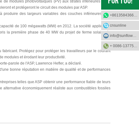
e de modules photovoltaïques (PV) aux strates inférieures de la
leront et protégeront le circuit des modules par ASP.
 produire des largeurs variables des couches inférieures. Les
+8613584366733
cnsunline
ne capacité de 100 mégawatts (MW) en 2012. La société appliquera
ris la première phase de 40 MW du projet de ferme solaire de
info@sunflower-solar.com
+ 0086-13775232023
bricant. Protégez pour protéger les travailleurs par le courant
de modules et érodant leur productivité.
orte-parole de l'ASP, Lawrence Hefler, a déclaré.
t d'une bonne réputation en matière de qualité et de performances
reprises telles que ASP obtenir une performance fiable de leurs
une alternative économiquement réaliste aux combustibles fossiles