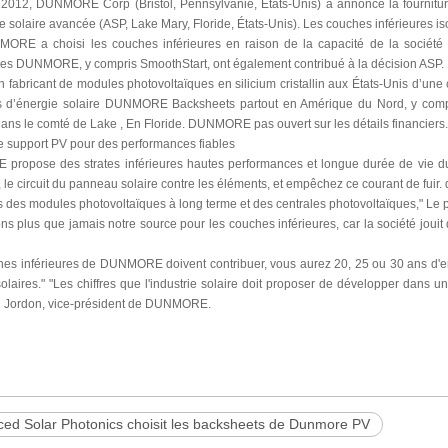
l 2012, DUNMORE Corp (Bristol, Pennsylvanie, États-Unis) a annoncé la fournitur
 solaire avancée (ASP, Lake Mary, Floride, États-Unis). Les couches inférieures iso
RE a choisi les couches inférieures en raison de la capacité de la société à
s DUNMORE, y compris SmoothStart, ont également contribué à la décision ASP.
n fabricant de modules photovoltaïques en silicium cristallin aux États-Unis d’u
ts d’énergie solaire DUNMORE Backsheets partout en Amérique du Nord, y comp
ans le comté de Lake , En Floride. DUNMORE pas ouvert sur les détails financiers.
e support PV pour des performances fiables
ropose des strates inférieures hautes performances et longue durée de vie du fa
, le circuit du panneau solaire contre les éléments, et empêchez ce courant de fuir. 
 des modules photovoltaïques à long terme et des centrales photovoltaïques," Le p
s plus que jamais notre source pour les couches inférieures, car la société joui
hes inférieures de DUNMORE doivent contribuer, vous aurez 20, 25 ou 30 ans d'ent
laires." "Les chiffres que l'industrie solaire doit proposer de développer dans 
n Jordon, vice-président de DUNMORE.
ed Solar Photonics choisit les backsheets de Dunmore PV