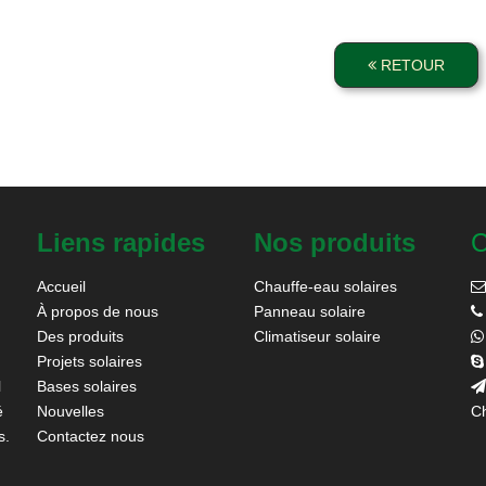
RETOUR
Liens rapides
Nos produits
C
Accueil
Chauffe-eau solaires

À propos de nous
Panneau solaire

Des produits
Climatiseur solaire

Projets solaires

l
Bases solaires

é
Nouvelles
Ch
s.
Contactez nous