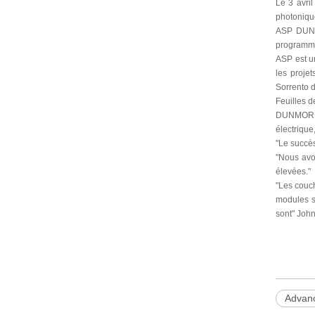
Le 3 avri
photonique
ASP DUNMO
programme
ASP est u
les proje
Sorrento d
Feuilles d
DUNMORE p
électrique
"Le succès
"Nous avon
élevées."
"Les couc
modules so
sont" Joh
Advanc