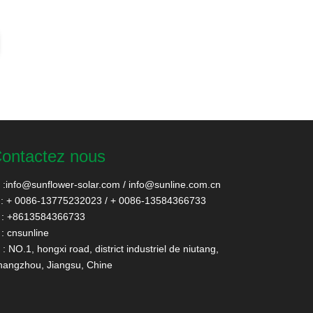
ontactez nous
:
info@sunflower-solar.com
/
info@sunline.com.cn
: + 0086-13775232023 / + 0086-13584366733
: +8613584366733
: cnsunline
: NO.1, hongxi road, district industriel de niutang,
angzhou, Jiangsu, Chine