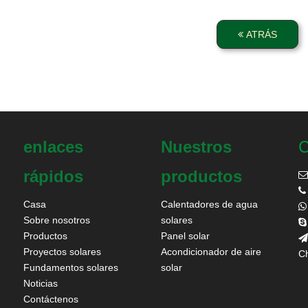
ATRÁS
enlaces
Nuestros
C
rápidos
productos


Casa
Calentadores de agua

Sobre nosotros
solares

Productos
Panel solar

Proyectos solares
Acondicionador de aire
Ch
Fundamentos solares
solar
Noticias
Contáctenos