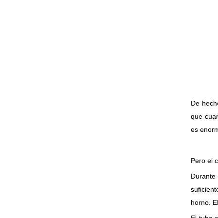
De hecho
que cuan
es enorm
Pero el 
Durante 
suficien
horno. El