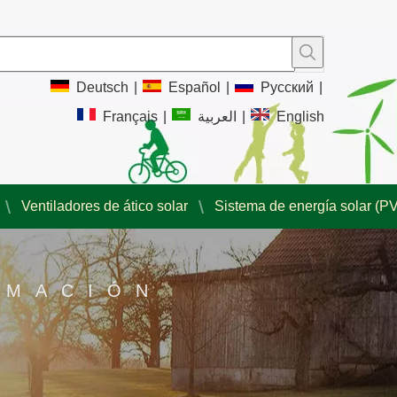
Deutsch
|
Español
|
Pусский
|
Français
|
العربية
|
English
Ventiladores de ático solar
Sistema de energía solar (PV
RMACIÓN