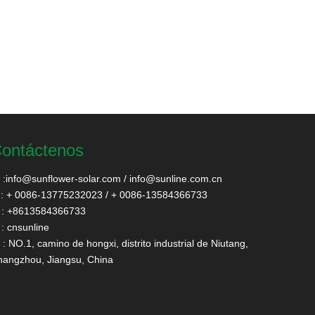
ontáctenos
:
info@sunflower-solar.com
/
info@sunline.com.cn
: + 0086-13775232023 / + 0086-13584366733
: +8613584366733
: cnsunline
: NO.1, camino de hongxi, distrito industrial de Niutang,
angzhou, Jiangsu, China