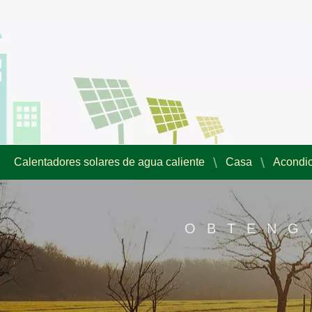
Calentadores solares de agua caliente
Casa
Acondic
OBTENG