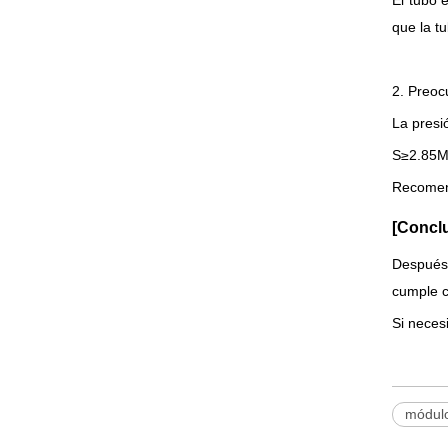
El tubo 
que la tu
2. Preoc
La presi
S≥2.85M
Recomend
[Concl
Después 
cumple co
Si neces
módulo