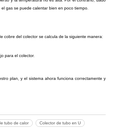
perso y la temperatura no es alta. Por el contrario, dado
rta, el gas se puede calentar bien en poco tiempo.
de cobre del colector se calcula de la siguiente manera:
 para el colector.
estro plan, y el sistema ahora funciona correctamente y
de tubo de calor
Colector de tubo en U