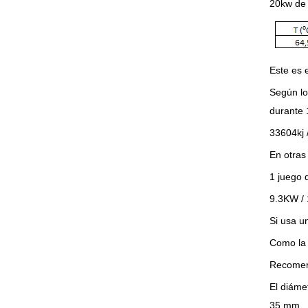
20kw de 
Este es 
Según lo
durante 
33604kj
En otras
1 juego 
9.3KW / 
Si usa u
Como la 
Recomen
El diáme
35 mm.