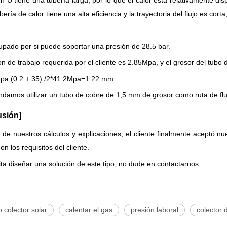
en U tiene una tubería larga, por lo que el calor está relativamente dis
bería de calor tiene una alta eficiencia y la trayectoria del flujo es co
upado por si puede soportar una presión de 28.5 bar.
ón de trabajo requerida por el cliente es 2.85Mpa, y el grosor del tubo 
pa (0.2 + 35) /2*41.2Mpa=1.22 mm
amos utilizar un tubo de cobre de 1,5 mm de grosor como ruta de flujo
usión]
de nuestros cálculos y explicaciones, el cliente finalmente aceptó nu
n los requisitos del cliente.
ita diseñar una solución de este tipo, no dude en contactarnos.
 colector solar
calentar el gas
presión laboral
colector 