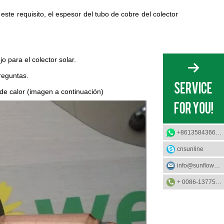
ste requisito, el espesor del tubo de cobre del colector
 para el colector solar.
reguntas.
de calor (imagen a continuación)
+8613584366733
cnsunline
info@sunflower-solar.com
+ 0086-13775232023