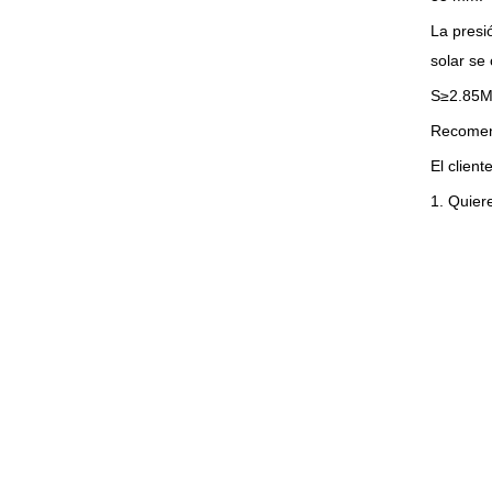
La presi
solar se
S≥2.85M
Recomend
El clien
1. Quier