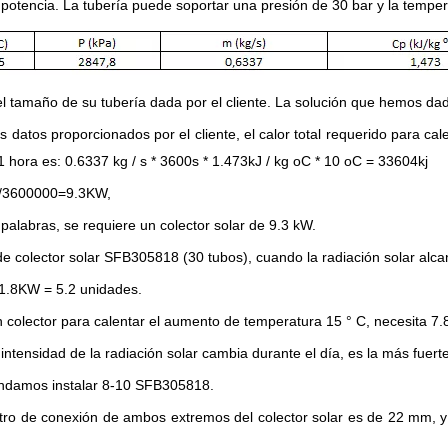
potencia. La tubería puede soportar una presión de 30 bar y la tempe
el tamaño de su tubería dada por el cliente. La solución que hemos dad
s datos proporcionados por el cliente, el calor total requerido para cal
1 hora es: 0.6337 kg / s * 3600s * 1.473kJ / kg oC * 10 oC = 33604kj
 /3600000=9.3KW,
 palabras, se requiere un colector solar de 9.3 kW.
de colector solar SFB305818 (30 tubos), cuando la radiación solar al
1.8KW = 5.2 unidades.
n colector para calentar el aumento de temperatura 15 ° C, necesita 
intensidad de la radiación solar cambia durante el día, es la más fuert
damos instalar 8-10 SFB305818.
tro de conexión de ambos extremos del colector solar es de 22 mm, y 