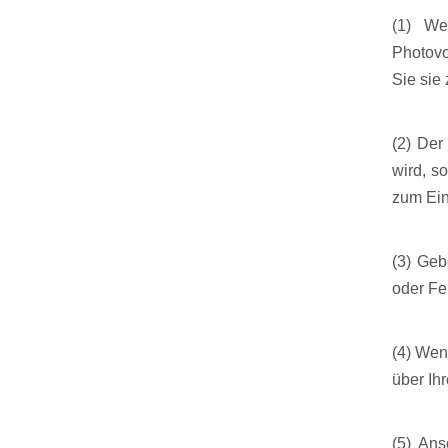
(1) We
Photovo
Sie sie
(2) Der
wird, s
zum Ein
(3) Geb
oder Fe
(4) Wen
über Ih
(5) Ans