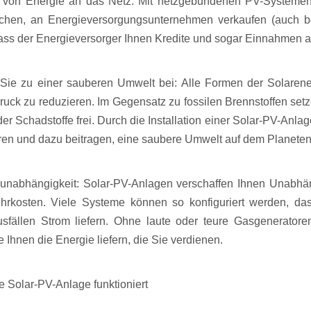
 von Energie an das Netz: Mit netzgebundenen PV-Systemen 
chen, an Energieversorgungsunternehmen verkaufen (auch bek
ass der Energieversorger Ihnen Kredite und sogar Einnahmen a
Sie zu einer sauberen Umwelt bei: Alle Formen der Solarene
uck zu reduzieren. Im Gegensatz zu fossilen Brennstoffen set
er Schadstoffe frei. Durch die Installation einer Solar-PV-An
ren und dazu beitragen, eine saubere Umwelt auf dem Planeten 
unabhängigkeit: Solar-PV-Anlagen verschaffen Ihnen Unabhän
rkosten. Viele Systeme können so konfiguriert werden, da
sfällen Strom liefern. Ohne laute oder teure Gasgeneratore
 Ihnen die Energie liefern, die Sie verdienen.
e Solar-PV-Anlage funktioniert