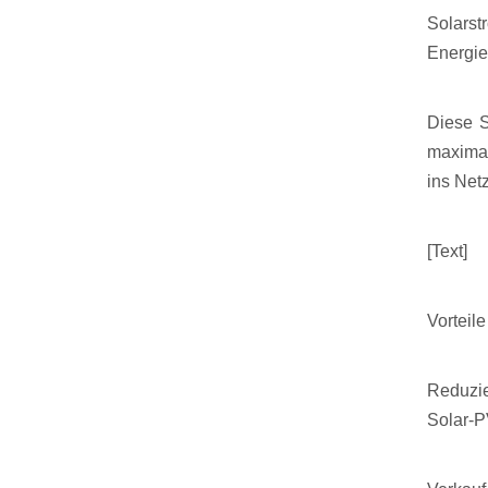
Solarst
Energie
Diese S
maximal
ins Net
[Text]
Vorteil
Reduzie
Solar-P