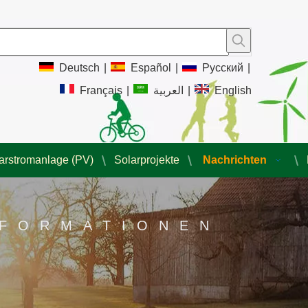
Deutsch
|
Español
|
Pусский
|
Français
|
العربية
|
English
arstromanlage (PV)
Solarprojekte
Nachrichten
NFORMATIONEN