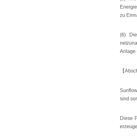
Energie
zu Einn
(6) Di
netzuna
Anlage 
【Absc
Sunflow
sind so
Diese P
erzeuge