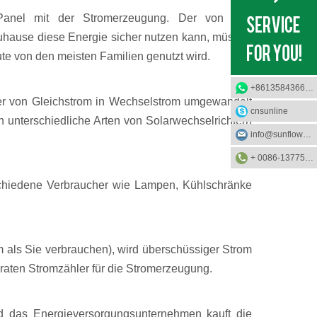
 Panel mit der Stromerzeugung. Der von den
Zuhause diese Energie sicher nutzen kann, müssen
te von den meisten Familien genutzt wird.
+8613584366733
o er von Gleichstrom in Wechselstrom umgewandelt
cnsunline
 unterschiedliche Arten von Solarwechselrichtern
info@sunflower-solar.com
+ 0086-13775232023
schiedene Verbraucher wie Lampen, Kühlschränke
 als Sie verbrauchen), wird überschüssiger Strom
paraten Stromzähler für die Stromerzeugung.
nd das Energieversorgungsunternehmen kauft die