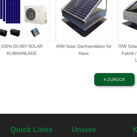
100% DC48V SOLAR
40W Solar Dachventilator für
70W Solar
KLIMAANLAGE
Haus
Fabrik /
ZURÜCK
Quick Links
Unsere
K