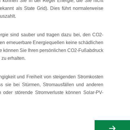
können Sie in der Regel Energie, die Sie nicht
annt als State Grid). Dies führt normalerweise
uszahlt.
rgie sind sauber und tragen dazu bei, den CO2-
zen erneuerbare Energiequellen keine schädlichen
lage können Sie Ihren persönlichen CO2-Fußabdruck
zu erhalten.
gigkeit und Freiheit von steigenden Stromkosten
ss sie bei Stürmen, Stromausfällen und anderen
n oder störende Stromverluste können Solar-PV-