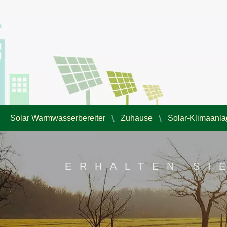
Solar Warmwasserbereiter
Zuhause
Solar-Klimaanl
ERHALTEN SI