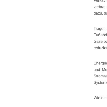
Verkauf
verbrau
dazu, d
Tragen 
Fußabdr
Gase od
reduzie
Energie
und Meh
Stromau
Systeme
Wie ein