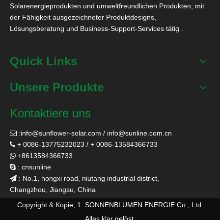
Solarenergieprodukten und umweltfreundlichen Produkten, mit
der Fähigkeit ausgezeichneter Produktdesigns,
Lösungsberatung und Business-Support-Services tätig .
Quick Links
Unsere Produkte
Kontaktiere uns
:
info@sunflower-solar.com
/
info@sunline.com.cn

+ 0086-13775232023 / + 0086-13584366733

+8613584366733

: cnsunline

: No.1, hongxi road, niutang industrial district,

Changzhou, Jiangsu, China
Copyright & Kopie; 1. SONNENBLUMEN ENERGIE Co., Ltd.
Alles klar gelöst.