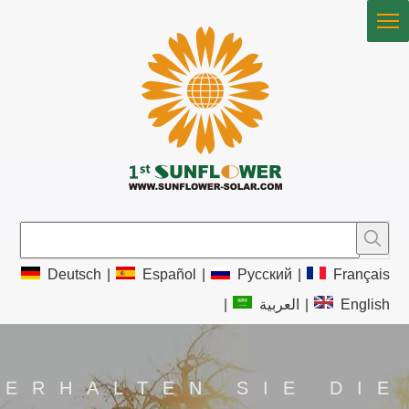
Deutsch
|
Español
|
Pусский
|
Français
|
العربية
|
English
ERHALTEN SIE DIE