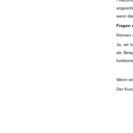
angeschl
wenn die
Fragen 
Können w
Ja, wir 
als Beis
funktion
Wenn ein
Der Kund