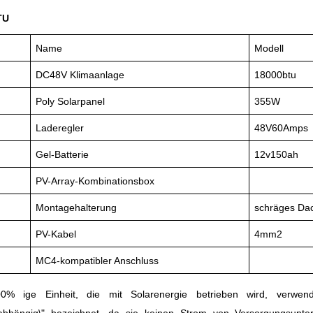
TU
Name
Modell
DC48V Klimaanlage
18000btu
Poly Solarpanel
355W
Laderegler
48V60Amps
Gel-Batterie
12v150ah
PV-Array-Kombinationsbox
Montagehalterung
schräges Da
PV-Kabel
4mm2
MC4-kompatibler Anschluss
0% ige Einheit, die mit Solarenergie betrieben wird, verwen
nabhängig\" bezeichnet, da sie keinen Strom von Versorgungsunte