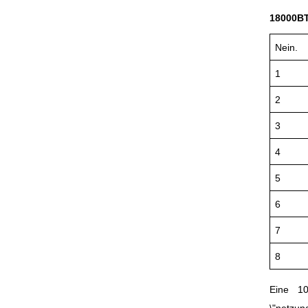
18000B
Nein.
1
2
3
4
5
6
7
8
Eine 10
\"netzu