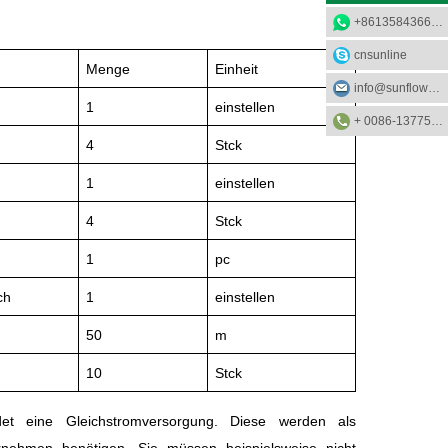
+8613584366733
cnsunline
Menge
Einheit
info@sunflower-solar.com
1
einstellen
+ 0086-13775232023
4
Stck
1
einstellen
4
Stck
1
pc
ch
1
einstellen
50
m
10
Stck
det eine Gleichstromversorgung. Diese werden als
rnehmen benötigen. Sie müssen beispielsweise nicht