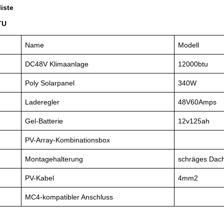
iste
TU
Name
Modell
DC48V Klimaanlage
12000btu
Poly Solarpanel
340W
Laderegler
48V60Amps
Gel-Batterie
12v125ah
PV-Array-Kombinationsbox
Montagehalterung
schräges Dac
PV-Kabel
4mm2
MC4-kompatibler Anschluss