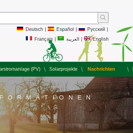
Deutsch
|
Español
|
Pусский
|
Français
|
العربية
|
English
arstromanlage (PV)
Solarprojekte
Nachrichten
NFORMATIONEN