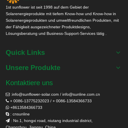
1st sunflower ist seit 1998 auf dem Gebiet der
Solarenergieprodukte mit tiefem Know-how und Know-how in
Solarenergieprodukten und umweltfreundlichen Produkten, mit
der Fähigkeit ausgezeichneter Produktdesigns,
Lösungsberatung und Business-Support-Services tätig .
Quick Links
Unsere Produkte
Kontaktiere uns
:
info@sunflower-solar.com
/
info@sunline.com.cn

+ 0086-13775232023 / + 0086-13584366733

+8613584366733

: cnsunline

: No.1, hongxi road, niutang industrial district,

Changzhou, Jiangsu, China