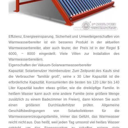
Effizienz, Energieeinsparung, Sicherheit und Umwelteigenschaften von
Warmwasserbereiter ist ein besseres Produkt in der aktuellen
Warmwasserbereiter, aber auch teurer, der Preis ist in der Regel $
6000, ~ 8000 eingestellt. Viele Villen zur Installation des
Warmwasserbereiters.
Eigenschaften der Vakuum-Solarwarmwasserbereiter
Kapazität: Solarbenutzer Heimbenutzer. Zum Zeitpunkt des Kaufs sind
die Verbraucher "familiär groß", seine x 30 Liter Kapazität ist die
erforderliche Kapazität. Konsumenten die besten bis 120 Liter bis 140
Liter Kapazität kaufen etwas größer, wie die dreiköpfige Familie. In
heißem Wasser kann auch eine andere Familie (eine größere Menge
zusätzlich zu einem Badezimmer im Freien), dann können Sie auch
einen größeren Durchlauferhitzer prüfen. Allgemeine
Geschäftsbedingungen von Solarkollektoren für die
Warmwassererzeugungsfamilie, immer das Gefühl, das Warmwasser
reicht nicht aus. Das heißt, weil jeden Tag umsonst viel heißes Wasser
entsteht, um das Sonnensystem zu schaffen, neigen viele