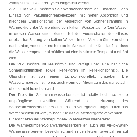
Zwangsumlauf von drei Typen eingestellt werden.
Alle Glas-Vakuumröhren-Solarwarmwasserbereiter machen den
Einsatz von Vakuumröhrenkollektoren mit hoher Absorption und
niedrigem Emissionsgrad, der Absorption von Sonnenstrahlung in
Wärme, die unter Verwendung von kaltem Wasser als heißem Wasser
in großen Wasser einen kleinen Teil der Eigenschaften des Glases
erreicht hat Bildung von kaltem Wasser in der Vakuumröhre von oben
nach unten, von unten nach oben heißer natürlicher Kreislauf, so dass
die Wassertemperatur allmählich auf eine bestimmte Temperatur erhöht
wird.
Die Vakuumröhre ist kreisförmig und verfügt über eine natürliche
Sonnenlichtfunktion sowie Reflektoren im Reflexionsprinzip. Die
Glasröhre ist von einem Lichtkollektoreffekt umgeben. Die
Wassertemperatur ist höher, auch wenn der Alpenraum das ganze Jahr
über korrekt betrieben wird.
Der Preis für Solarwarmwasserbereiter ist relativ hoch, so seine
ursprüngliche Investition. Während die Nutzung des
Solarwarmwasserbereiters auch in den verregneten Tagen durch das
Wetter beeinflusst wird, müssen Sie das Zusatzheizgerät verwenden.
Eigenschaften der Wärmepumpen-Solarwarmwasserbereiter
Die Wärmepumpen-Solarwarmwasserbereiter, auch als Air-to-Water-
Warmwasserbereiter bezeichnet, sind in den letzten zwei Jahren auf