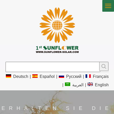
Deutsch
|
Español
|
Pусский
|
Français
|
العربية
|
English
ERHALTEN SIE DIE