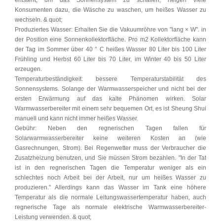
Konsumenten dazu, die Wäsche zu waschen, um heißes Wasser zu
wechseln. & quot;
Produziertes Wasser: Erhalten Sie die Vakuumröhre von "lang × W". in
der Position eine Sonnenkollektorfläche. Pro m2 Kollektorfläche kann
der Tag im Sommer über 40 ° C heißes Wasser 80 Liter bis 100 Liter
Frühling und Herbst 60 Liter bis 70 Liter, im Winter 40 bis 50 Liter
erzeugen.
Temperaturbeständigkeit: bessere Temperaturstabilität des
Sonnensystems. Solange der Warmwasserspeicher und nicht bei der
ersten Erwärmung auf das kalte Phänomen wirken. Solar
Warmwasserbereiter mit einem sehr bequemen Ort, es ist Sheung Shui
manuell und kann nicht immer heißes Wasser.
Gebühr: Neben den regnerischen Tagen fallen für
Solarwarmwasserbereiter keine weiteren Kosten an (wie
Gasrechnungen, Strom). Bei Regenwetter muss der Verbraucher die
Zusatzheizung benutzen, und Sie müssen Strom bezahlen. "In der Tat
ist in den regnerischen Tagen die Temperatur weniger als ein
schlechtes noch Arbeit bei der Arbeit, nur um heißes Wasser zu
produzieren." Allerdings kann das Wasser im Tank eine höhere
Temperatur als die normale Leitungswassertemperatur haben, auch
regnerische Tage als normale elektrische Warmwasserbereiter-
Leistung verwenden. & quot;