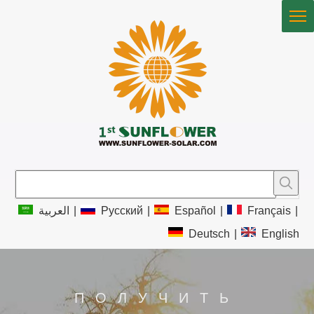
العربية
|
Pусский
|
Español
|
Français
|
Deutsch
|
English
ПОЛУЧИТЬ