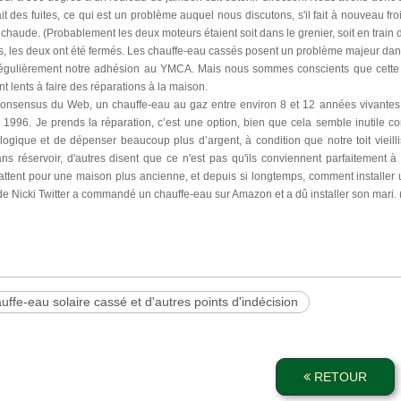
it des fuites, ce qui est un problème auquel nous discutons, s'il fait à nouveau fro
e chaude. (Probablement les deux moteurs étaient soit dans le grenier, soit en train d
s, les deux ont été fermés. Les chauffe-eau cassés posent un problème majeur dan
 régulièrement notre adhésion au YMCA. Mais nous sommes conscients que cette
t lents à faire des réparations à la maison.
consensus du Web, un chauffe-eau au gaz entre environ 8 et 12 années vivantes,
 1996. Je prends la réparation, c’est une option, bien que cela semble inutile
logique et de dépenser beaucoup plus d’argent, à condition que notre toit vieill
ans réservoir, d'autres disent que ce n'est pas qu'ils conviennent parfaitement
attent pour une maison plus ancienne, et depuis si longtemps, comment installer u
e Nicki Twitter a commandé un chauffe-eau sur Amazon et a dû installer son mari. (J
uffe-eau solaire cassé et d'autres points d'indécision
RETOUR