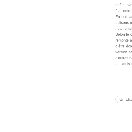
poêle, ava
était notr
En tout ca
utilisons
notoiremen
Selon le 
remonte à
d’être éco
version s
d'autres b
des amis d
Un cha