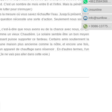
+8613584366733
id. C'est un nombre de mois entre 8 et l'infini. Mais la pénétration
e lutter pour s'ennuyer.)
cnsunline
s la mesure où vous savez réchauffer l'eau. Jusqu'à présent, nous
info@sunflower-solar.com
 question nécessite une sorte d’action. Seulement nous sommes
+ 0086-13775232023
 c’est-à-dire que nous avons eu de la chance avec nous, ce qui
 comme un vieux Chaudière. Le solaire semble être un bon moyen
issant puisse supporter ce fardeau. Certains amis soutiennent la
 à une maison plus ancienne comme la nôtre, et encore une fois,
n appareil de chauffage sans réservoir . En d'autres termes, l'un
e ne vais pas aller dans cette voie.)