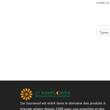
certifié U
Types 
1er tournesol est entré dans le domaine des produits à
énergie solaire depuis 1998 avec une expertise et des