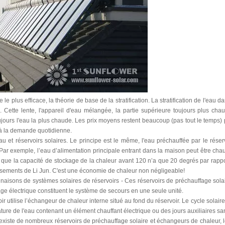
 le plus efficace, la théorie de base de la stratification. La stratification de l'e
). Cette lente, l'appareil d'eau mélangée, la partie supérieure toujours plus cha
oujours l'eau la plus chaude. Les prix moyens restent beaucoup (pas tout le temps) 
à la demande quotidienne.
u et réservoirs solaires. Le principe est le même, l'eau préchauffée par le rése
 Par exemple, l’eau d’alimentation principale entrant dans la maison peut être chau
t que la capacité de stockage de la chaleur avant 120 n’a que 20 degrés par rapp
isements de Li Jun. C'est une économie de chaleur non négligeable!
aisons de systèmes solaires de réservoirs - Ces réservoirs de préchauffage solair
ge électrique constituent le système de secours en une seule unité.
ir utilise l’échangeur de chaleur interne situé au fond du réservoir. Le cycle solai
ture de l'eau contenant un élément chauffant électrique ou des jours auxiliaires sa
 existe de nombreux réservoirs de préchauffage solaire et échangeurs de chaleur, l