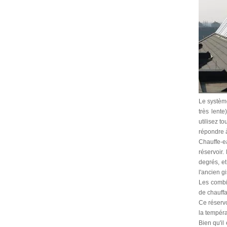
Le système
très lente
utilisez t
répondre 
Chauffe-ea
réservoir.
degrés, e
l'ancien g
Les combin
de chauffa
Ce réservo
la tempéra
Bien qu'il