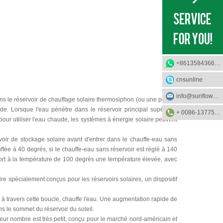
+8613584366733
cnsunline
info@sunflower-solar.com
au dans le réservoir de chauffage solaire thermosiphon (ou une pompe
ude. Lorsque l'eau pénètre dans le réservoir principal supérieur,
+ 0086-13775232023
pour utiliser l'eau chaude, les systèmes à énergie solaire peuvent
rvoir de stockage solaire avant d'entrer dans le chauffe-eau sans
ffée à 40 degrés, si le chauffe-eau sans réservoir est réglé à 140
ort à la température de 100 degrés une température élevée, avec
e spécialement conçus pour les réservoirs solaires, un dispositif
re à travers cette boucle, chauffe l'eau. Une augmentation rapide de
ns le sommet du réservoir du soleil.
eur nombre est très petit, conçu pour le marché nord-américain et