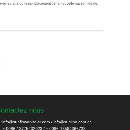
éservoir solaire ou le remplacement de la nouvelle maison idéale.
ontactez nous
:
info@sunflower-solar.com
/
info@sunline.com.cn
: + 0086-13775232023 / + 0086-13584366733