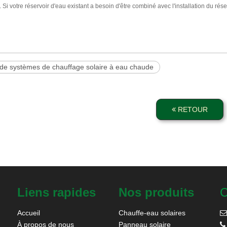
L. Si votre réservoir d'eau existant a besoin d'être combiné avec l'installation du r
de systèmes de chauffage solaire à eau chaude
RETOUR
Liens rapides
Nos produits
C
Accueil
Chauffe-eau solaires

À propos de nous
Panneau solaire
