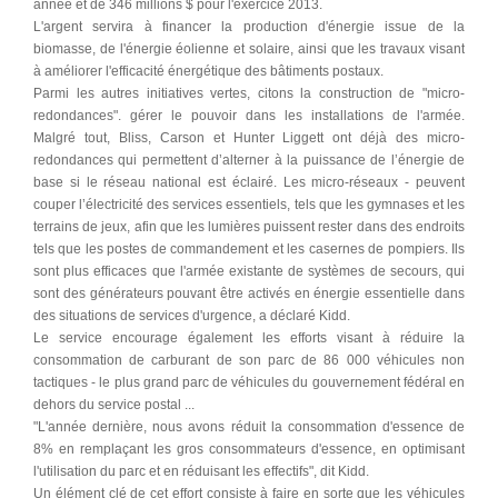
année et de 346 millions $ pour l'exercice 2013.
L'argent servira à financer la production d'énergie issue de la
biomasse, de l'énergie éolienne et solaire, ainsi que les travaux visant
à améliorer l'efficacité énergétique des bâtiments postaux.
Parmi les autres initiatives vertes, citons la construction de "micro-
redondances". gérer le pouvoir dans les installations de l'armée.
Malgré tout, Bliss, Carson et Hunter Liggett ont déjà des micro-
redondances qui permettent d’alterner à la puissance de l’énergie de
base si le réseau national est éclairé. Les micro-réseaux - peuvent
couper l’électricité des services essentiels, tels que les gymnases et les
terrains de jeux, afin que les lumières puissent rester dans des endroits
tels que les postes de commandement et les casernes de pompiers. Ils
sont plus efficaces que l'armée existante de systèmes de secours, qui
sont des générateurs pouvant être activés en énergie essentielle dans
des situations de services d'urgence, a déclaré Kidd.
Le service encourage également les efforts visant à réduire la
consommation de carburant de son parc de 86 000 véhicules non
tactiques - le plus grand parc de véhicules du gouvernement fédéral en
dehors du service postal ...
"L'année dernière, nous avons réduit la consommation d'essence de
8% en remplaçant les gros consommateurs d'essence, en optimisant
l'utilisation du parc et en réduisant les effectifs", dit Kidd.
Un élément clé de cet effort consiste à faire en sorte que les véhicules