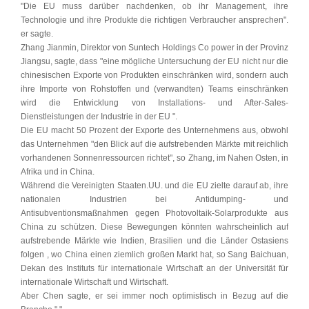
"Die EU muss darüber nachdenken, ob ihr Management, ihre
Technologie und ihre Produkte die richtigen Verbraucher ansprechen".
er sagte.
Zhang Jianmin, Direktor von Suntech Holdings Co power in der Provinz
Jiangsu, sagte, dass "eine mögliche Untersuchung der EU nicht nur die
chinesischen Exporte von Produkten einschränken wird, sondern auch
ihre Importe von Rohstoffen und (verwandten) Teams einschränken
wird die Entwicklung von Installations- und After-Sales-
Dienstleistungen der Industrie in der EU ".
Die EU macht 50 Prozent der Exporte des Unternehmens aus, obwohl
das Unternehmen "den Blick auf die aufstrebenden Märkte mit reichlich
vorhandenen Sonnenressourcen richtet", so Zhang, im Nahen Osten, in
Afrika und in China.
Während die Vereinigten Staaten.UU. und die EU zielte darauf ab, ihre
nationalen Industrien bei Antidumping- und
Antisubventionsmaßnahmen gegen Photovoltaik-Solarprodukte aus
China zu schützen. Diese Bewegungen könnten wahrscheinlich auf
aufstrebende Märkte wie Indien, Brasilien und die Länder Ostasiens
folgen , wo China einen ziemlich großen Markt hat, so Sang Baichuan,
Dekan des Instituts für internationale Wirtschaft an der Universität für
internationale Wirtschaft und Wirtschaft.
Aber Chen sagte, er sei immer noch optimistisch in Bezug auf die