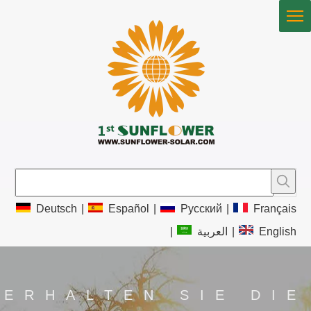
Deutsch
|
Español
|
Pусский
|
Français
|
العربية
|
English
ERHALTEN SIE DIE