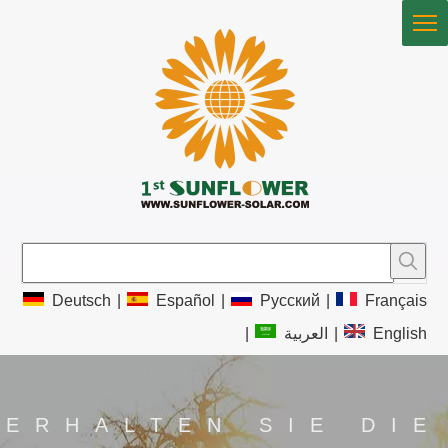
Deutsch
|
Español
|
Pусский
|
Français
|
العربية
|
English
ERHALTEN SIE DIE