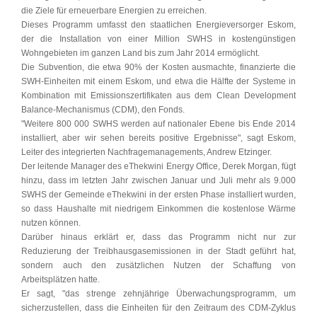
die Ziele für erneuerbare Energien zu erreichen.
Dieses Programm umfasst den staatlichen Energieversorger Eskom,
der die Installation von einer Million SWHS in kostengünstigen
Wohngebieten im ganzen Land bis zum Jahr 2014 ermöglicht.
Die Subvention, die etwa 90% der Kosten ausmachte, finanzierte die
SWH-Einheiten mit einem Eskom, und etwa die Hälfte der Systeme in
Kombination mit Emissionszertifikaten aus dem Clean Development
Balance-Mechanismus (CDM), den Fonds.
"Weitere 800 000 SWHS werden auf nationaler Ebene bis Ende 2014
installiert, aber wir sehen bereits positive Ergebnisse", sagt Eskom,
Leiter des integrierten Nachfragemanagements, Andrew Etzinger.
Der leitende Manager des eThekwini Energy Office, Derek Morgan, fügt
hinzu, dass im letzten Jahr zwischen Januar und Juli mehr als 9.000
SWHS der Gemeinde eThekwini in der ersten Phase installiert wurden,
so dass Haushalte mit niedrigem Einkommen die kostenlose Wärme
nutzen können.
Darüber hinaus erklärt er, dass das Programm nicht nur zur
Reduzierung der Treibhausgasemissionen in der Stadt geführt hat,
sondern auch den zusätzlichen Nutzen der Schaffung von
Arbeitsplätzen hatte.
Er sagt, "das strenge zehnjährige Überwachungsprogramm, um
sicherzustellen, dass die Einheiten für den Zeitraum des CDM-Zyklus