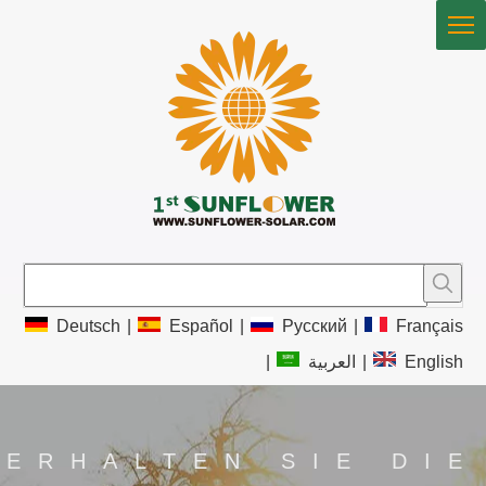
Deutsch
|
Español
|
Pусский
|
Français
|
العربية
|
English
ERHALTEN SIE DIE