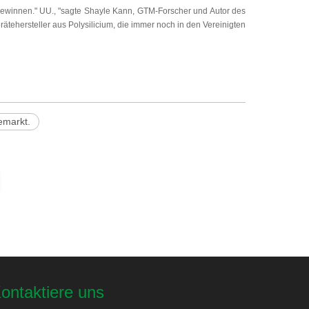
l gewinnen." UU., "sagte Shayle Kann, GTM-Forscher und Autor des
rätehersteller aus Polysilicium, die immer noch in den Vereinigten
emarkt.
ontaktiere uns