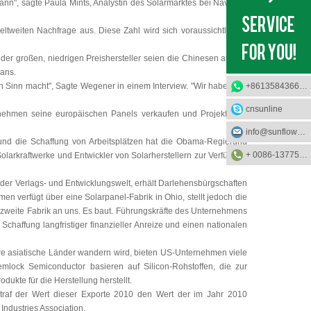
ann", sagte Paula Mints, Analystin des Solarmarktes bei Navigant
tweiten Nachfrage aus. Diese Zahl wird sich voraussichtlich in
der großen, niedrigen Preishersteller seien die Chinesen auf die
ans.
n Sinn macht", Sagte Wegener in einem Interview. "Wir haben die
+8613584366733
cnsunline
rnehmen seine europäischen Panels verkaufen und Projekte auf
info@sunflower-solar.com
und die Schaffung von Arbeitsplätzen hat die Obama-Regierung
+ 0086-13775232023
olarkraftwerke und Entwickler von Solarherstellern zur Verfügung
er der Verlags- und Entwicklungswelt, erhält Darlehensbürgschaften
n verfügt über eine Solarpanel-Fabrik in Ohio, stellt jedoch die
ne zweite Fabrik an uns. Es baut. Führungskräfte des Unternehmens
haffung langfristiger finanzieller Anreize und einen nationalen
ere asiatische Länder wandern wird, bieten US-Unternehmen viele
mlock Semiconductor basieren auf Silicon-Rohstoffen, die zur
dukte für die Herstellung herstellt.
traf der Wert dieser Exporte 2010 den Wert der im Jahr 2010
Industries Association.