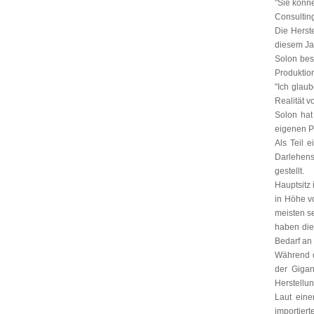
"Sie könne
Consultin
Die Herst
diesem Jah
Solon bes
Produktio
"Ich glau
Realität 
Solon hat
eigenen P
Als Teil 
Darlehens
gestellt.
Hauptsitz 
in Höhe vo
meisten se
haben die
Bedarf an
Während d
der Gigan
Herstellun
Laut eine
importiert