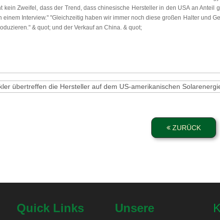
ht kein Zweifel, dass der Trend, dass chinesische Hersteller in den USA an Antei
in einem Interview." "Gleichzeitig haben wir immer noch diese großen Halter und Ge
oduzieren." & quot; und der Verkauf an China. & quot;
kler übertreffen die Hersteller auf dem US-amerikanischen Solarenergi
ZURÜCK
Quick Links
Unsere
K