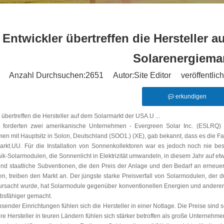
Entwickler übertreffen die Hersteller
Solarenergiemar
Anzahl Durchsuchen:
2651
Autor:Site Editor veröffentlic
erkundigen
 übertreffen die Hersteller auf dem Solarmarkt der USA.U ...
 forderten zwei amerikanische Unternehmen - Evergreen Solar Inc. (ESLRQ) un
n mit Hauptsitz in Solon, Deutschland (SOO1.) (XE), gab bekannt, dass es die Fab
rkt.UU. Für die Installation von Sonnenkollektoren war es jedoch noch nie bes
ik-Solarmodulen, die Sonnenlicht in Elektrizität umwandeln, in diesem Jahr auf e
nd staatliche Subventionen, die den Preis der Anlage und den Bedarf an erneue
en, treiben den Markt an. Der jüngste starke Preisverfall von Solarmodulen, de
ursacht wurde, hat Solarmodule gegenüber konventionellen Energien und andere
bsfähiger gemacht.
sender Einrichtungen fühlen sich die Hersteller in einer Notlage. Die Preise sind 
re Hersteller in teuren Ländern fühlen sich stärker betroffen als große Unternehmen