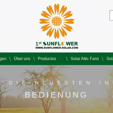
agen
Über uns
Productos
Solar Attic Fans
Sol
E DIE NEUESTEN I
BEDIENUNG