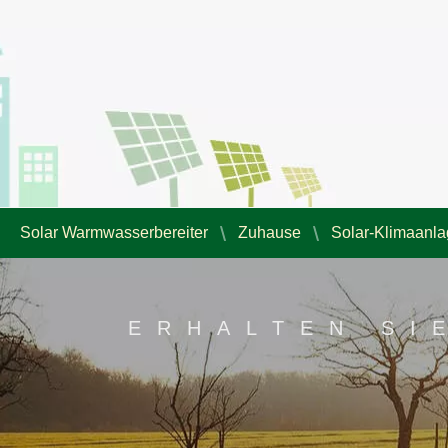
Solar Warmwasserbereiter
Zuhause
Solar-Klimaanl
ERHALTEN SI