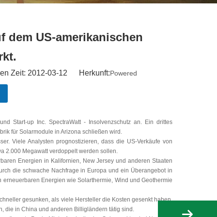
 auf dem US-amerikanischen
kt.
hen Zeit: 2012-03-12 Herkunft:
Powered
d Start-up Inc. SpectraWatt - Insolvenzschutz an. Ein drittes
rik für Solarmodule in Arizona schließen wird.
ser. Viele Analysten prognostizieren, dass die US-Verkäufe von
twa 2.000 Megawatt verdoppelt werden sollen.
rbaren Energien in Kalifornien, New Jersey und anderen Staaten
r durch die schwache Nachfrage in Europa und ein Überangebot in
n erneuerbaren Energien wie Solarthermie, Wind und Geothermie
schneller gesunken, als viele Hersteller die Kosten gesenkt haben,
, die in China und anderen Billigländern tätig sind.