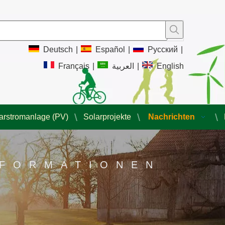
Deutsch
|
Español
|
Pусский
|
Français
|
العربية
|
English
arstromanlage (PV)
Solarprojekte
Nachrichten
NFORMATIONEN