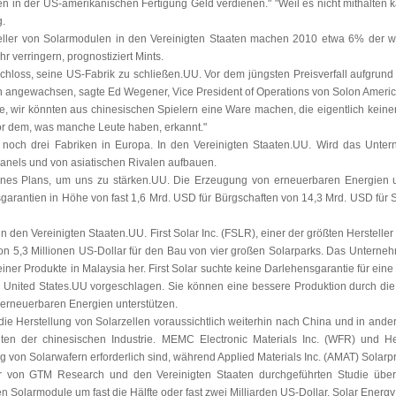
n in der US-amerikanischen Fertigung Geld verdienen." "Weil es nicht mithalten k
g.
eller von Solarmodulen in den Vereinigten Staaten machen 2010 etwa 6% der wel
r verringern, prognostiziert Mints.
chloss, seine US-Fabrik zu schließen.UU. Vor dem jüngsten Preisverfall aufgrund 
n angewachsen, sagte Ed Wegener, Vice President of Operations von Solon Americ
be, wir könnten aus chinesischen Spielern eine Ware machen, die eigentlich keine
vor dem, was manche Leute haben, erkannt."
 noch drei Fabriken in Europa. In den Vereinigten Staaten.UU. Wird das Unte
anels und von asiatischen Rivalen aufbauen.
eines Plans, um uns zu stärken.UU. Die Erzeugung von erneuerbaren Energien 
garantien in Höhe von fast 1,6 Mrd. USD für Bürgschaften von 14,3 Mrd. USD für S
in den Vereinigten Staaten.UU. First Solar Inc. (FSLR), einer der größten Herstell
n 5,3 Millionen US-Dollar für den Bau von vier großen Solarparks. Das Unternehme
iner Produkte in Malaysia her. First Solar suchte keine Darlehensgarantie für ei
 United States.UU vorgeschlagen. Sie können eine bessere Produktion durch die Sc
 erneuerbaren Energien unterstützen.
ie Herstellung von Solarzellen voraussichtlich weiterhin nach China und in and
ten der chinesischen Industrie. MEMC Electronic Materials Inc. (WFR) und He
g von Solarwafern erforderlich sind, während Applied Materials Inc. (AMAT) Solarpro
r von GTM Research und den Vereinigten Staaten durchgeführten Studie über
en Solarmodule um fast die Hälfte oder fast zwei Milliarden US-Dollar. Solar Energy 