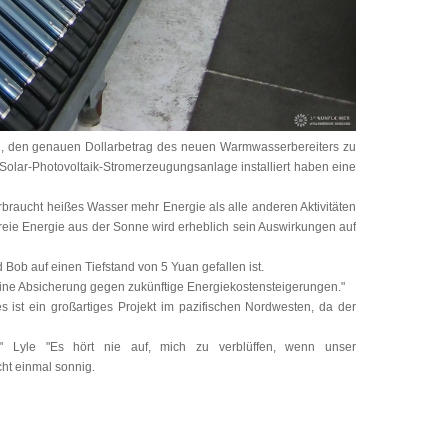
erig, den genauen Dollarbetrag des neuen Warmwasserbereiters zu
Solar-Photovoltaik-Stromerzeugungsanlage installiert haben eine
erbraucht heißes Wasser mehr Energie als alle anderen Aktivitäten
reie Energie aus der Sonne wird erheblich sein Auswirkungen auf
Bob auf einen Tiefstand von 5 Yuan gefallen ist.
 eine Absicherung gegen zukünftige Energiekostensteigerungen."
s ist ein großartiges Projekt im pazifischen Nordwesten, da der
:" Lyle "Es hört nie auf, mich zu verblüffen, wenn unser
ht einmal sonnig.