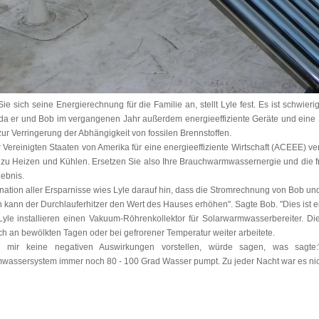
ie sich seine Energierechnung für die Familie an, stellt Lyle fest. Es ist schwi
, da er und Bob im vergangenen Jahr außerdem energieeffiziente Geräte und eine 
zur Verringerung der Abhängigkeit von fossilen Brennstoffen.
 Vereinigten Staaten von Amerika für eine energieeffiziente Wirtschaft (ACEEE) v
h zu Heizen und Kühlen. Ersetzen Sie also Ihre Brauchwarmwassernergie und die f
gebnis.
ation aller Ersparnisse wies Lyle darauf hin, dass die Stromrechnung von Bob und 
ch kann der Durchlauferhitzer den Wert des Hauses erhöhen". Sagte Bob. "Dies ist
yle installieren einen Vakuum-Röhrenkollektor für Solarwarmwasserbereiter. Die
h an bewölkten Tagen oder bei gefrorener Temperatur weiter arbeitete.
n mir keine negativen Auswirkungen vorstellen, würde sagen, was sagte
wassersystem immer noch 80 - 100 Grad Wasser pumpt. Zu jeder Nacht war es nic