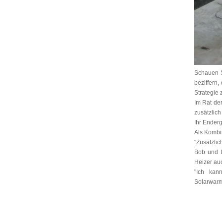
Schauen S
beziffern
Strategie 
Im Rat der
zusätzlic
Ihr Ender
Als Kombin
"Zusätzli
Bob und L
Heizer auc
"Ich kan
Solarwarm