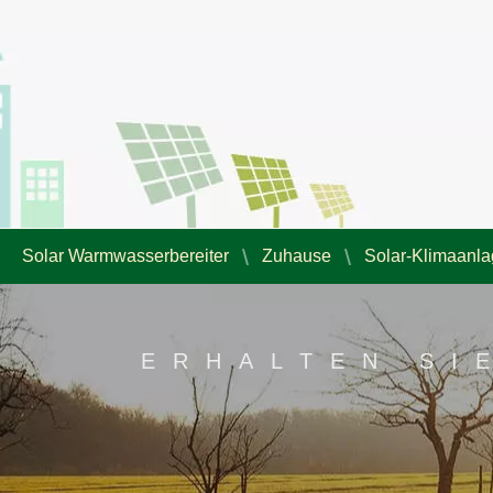
Solar Warmwasserbereiter
Zuhause
Solar-Klimaanl
ERHALTEN SI