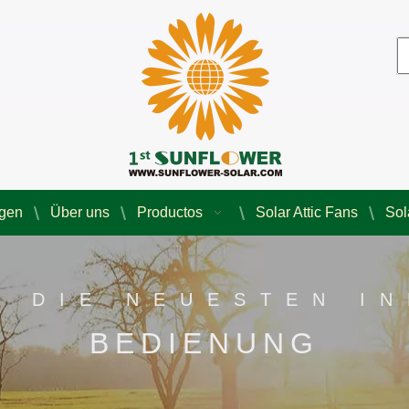
agen
Über uns
Productos
Solar Attic Fans
Sol
E DIE NEUESTEN I
BEDIENUNG