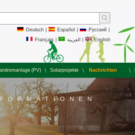
Deutsch
|
Español
|
Pусский
|
Français
|
العربية
|
English
arstromanlage (PV)
Solarprojekte
Nachrichten
NFORMATIONEN