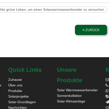
hte grüne Leben, um einen Solarwarmwasserbereiter zu versuchen
ZURÜCK
Quick Links
Unsere
K
Produkte
Zuhause

w
Über uns

Solar Warmwasserbereiter
Produkte

Sonnenkollektor
Solarprojekte

Solar-Klimaanlage
Solar-Grundlagen

Nachrichten
Ch