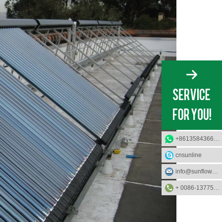
+8613584366733
cnsunline
info@sunflower-solar.com
+ 0086-13775232023