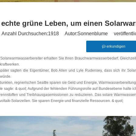
 echte grüne Leben, um einen Solarwa
Anzahl Durchsuchen:
1918
Autor:Sonnenblume veröffentlic
erkundigen
 Solarwarmwasserbereiter erhalten Sie Ihren Brauchwarmwasserbedarf. Gleichzeit
kraftwerken.
später sagten die Eigentümer, Bob Allen und Lyle Rudensey, dass sich ihr Solar
 würde.
 dunklen, regnerischen Seattle sparen sie Geld und Energie, Warmwasserbereitung 
le sagte: & quot; Aufgrund der fehlenden Führungsrolle auf Bundesebene halte ich
Brennstoffen und Treibhausgasemissionen zu reduzieren. Das solare Warmwassersys
oltaik-Solarzellen. Sie sparen Energie und finanzielle Ressourcen. & quot;