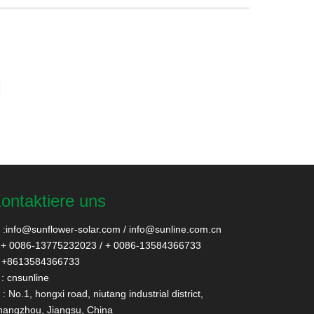
ontaktiere uns
:
info@sunflower-solar.com
/
info@sunline.com.cn
+ 0086-13775232023 / + 0086-13584366733
+8613584366733
: cnsunline
: No.1, hongxi road, niutang industrial district,
angzhou, Jiangsu, China