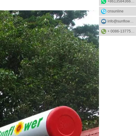
+8613584366733
cnsunline
info@sunflower-solar.com
+ 0086-13775232023