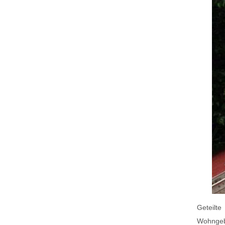
Geteilt
Wohngeb