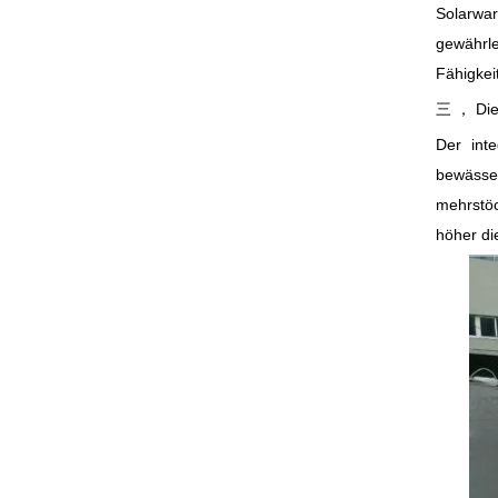
Solarwa
gewährle
Fähigkei
三 ， Die 
Der int
bewässer
mehrstö
höher di