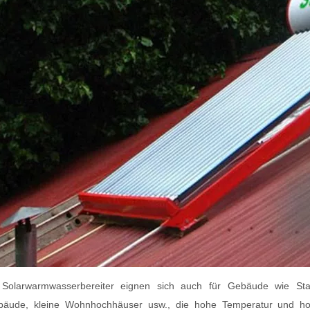
e Solarwarmwasserbereiter eignen sich auch für Gebäude wie Stadt
äude, kleine Wohnhochhäuser usw., die hohe Temperatur und ho