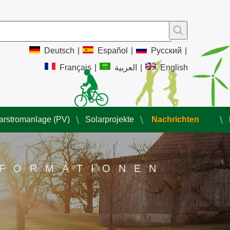
Deutsch
|
Español
|
Pусский
|
Français
|
العربية
|
English
arstromanlage (PV)
Solarprojekte
Nachrichten
NFORMATIONEN