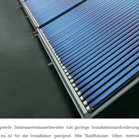
grierte Solarwarmwasserbereiter hat geringe Installationsanforde
 es ist für die Installation geeignet. Wie Stadthäuser, Villen, meh