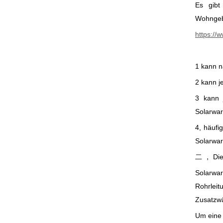
Es gibt
Wohngeb
https://
1 kann n
2 kann j
3 kann 
Solarwar
4, häufi
Solarwar
二 ， Die
Solarwa
Rohrlei
Zusatzwä
Um eine 