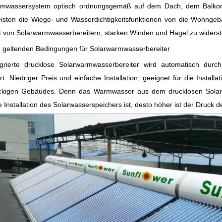
rmwassersystem optisch ordnungsgemäß auf dem Dach, dem Balkon,
isten die Wiege- und Wasserdichtigkeitsfunktionen von die Wohngebäu
t von Solarwarmwasserbereitern, starken Winden und Hagel zu widerste
geltenden Bedingungen für Solarwarmwasserbereiter
egrierte drucklose Solarwarmwasserbereiter wird automatisch dur
t. Niedriger Preis und einfache Installation, geeignet für die Insta
ckigen Gebäudes. Denn das Warmwasser aus dem drucklosen Solarw
e Installation des Solarwasserspeichers ist, desto höher ist der Druck