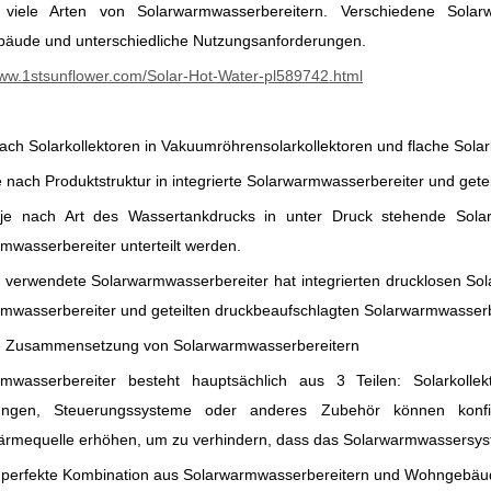
 viele Arten von Solarwarmwasserbereitern. Verschiedene Solarw
äude und unterschiedliche Nutzungsanforderungen.
www.1stsunflower.com/Solar-Hot-Water-pl589742.html
ach Solarkollektoren in Vakuumröhrensolarkollektoren und flache Solark
e nach Produktstruktur in integrierte Solarwarmwasserbereiter und gete
je nach Art des Wassertankdrucks in unter Druck stehende Solar
mwasserbereiter unterteilt werden.
g verwendete Solarwarmwasserbereiter hat integrierten drucklosen Sol
mwasserbereiter und geteilten druckbeaufschlagten Solarwarmwasserb
 Zusammensetzung von Solarwarmwasserbereitern
rmwasserbereiter besteht hauptsächlich aus 3 Teilen: Solarkollek
tungen, Steuerungssysteme oder anderes Zubehör können konf
rmequelle erhöhen, um zu verhindern, dass das Solarwarmwassersyst
perfekte Kombination aus Solarwarmwasserbereitern und Wohngebäuden 