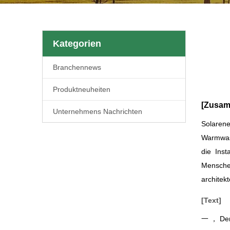
Kategorien
Branchennews
Produktneuheiten
[Zusam
Unternehmens Nachrichten
Solarene
Warmwass
die Inst
Menschen
architek
[Text]
一 ， Der