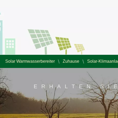
Solar Warmwasserbereiter
Zuhause
Solar-Klimaanl
ERHALTEN SI