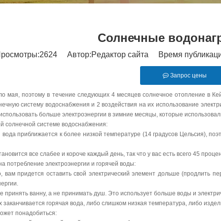
Солнечные водонаг
росмотры:
2624
Автор:Pедактор сайта Время публикаци
Запрос цены
ло мая, поэтому в течение следующих 4 месяцев солнечное отопление в Ке
нечную систему водоснабжения и 2 воздействия на их использование электр
использовать больше электроэнергии в зимние месяцы, которые использовали
ей солнечной системе водоснабжения:
 вода приближается к более низкой температуре (14 градусов Цельсия), поэ
ановится все слабее и короче каждый день, так что у вас есть всего 45 про
на потребление электроэнергии и горячей воды:
, вам придется оставить свой электрический элемент дольше (продлить пе
ергии.
 принять ванну, а не принимать душ. Это использует больше воды и электри
х заканчивается горячая вода, либо слишком низкая температура, либо издел
может понадобиться: