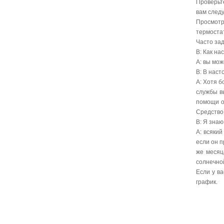
Проверьте
вам следу
Просмотр
термостат
Часто за
В: Как на
A: вы мож
В: В нас
A: Хотя б
службы в
помощи о
Средство 
В: Я зна
A: всякий
если он 
же месяц
солнечной
Если у ва
график.