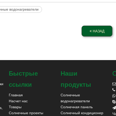
чные водонагреватели
НАЗАД
Быстрые
Наши
С
ссылки
продукты
ки


Главная
Солнечные

Насчет нас
водонагреватели

Товары
Солнечная панель
а,

Солнечные проекты
Солнечный кондиционер
Ча