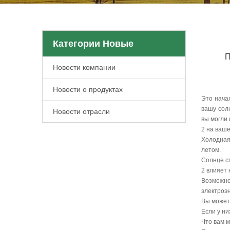
Категории Новые
П
Новости компании
Новости о продуктах
Это нача
вашу сол
Новости отрасли
вы могли 
2 на ваш
Холодная
летом.
Солнце ст
2 влияет 
Возможно
электроэн
Вы можете
Если у ни
Что вам 