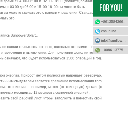
ремя с 04: 00-06: 00 и 16: 00-18: 00 (помните, помните, что
мы, с 03:00 до 06:00 и 15: 00-18: 00 вы можете быть.
в вы можете сделать это с панели управления. Стандартные
лать это.
+8613584366733
cnsunline
запись SunpowerSolar1.
info@sunflower-solar.com
ы не нашли точных ссылок на то, насколько это влияет на срок
+ 0086-13775232023
для включения и выключения. Для получения дополнительной
ь означают, что будет использоваться 1500 операций в год.
чной энергии. Прирост летом полностью нагревает резервуар,
истинным свидетелем является сравнение использования того
тема отопления - например, может (от солнца до) до мая (с
олнечных месяцев до 12 месяцев с солнечной энергией.
равить свой рабочий лист, чтобы заполнить и поместить свой