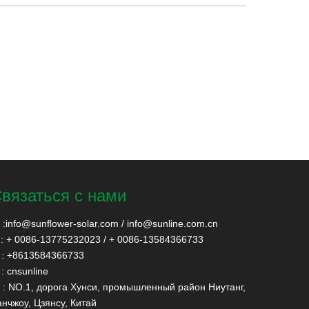
вязаться с нами
:
info@sunflower-solar.com
/
info@sunline.com.cn
: + 0086-13775232023 / + 0086-13584366733
: +8613584366733
: cnsunline
: NO.1, дорога Хунси, промышленный район Ниутанг,
нчжоу, Цзянсу, Китай