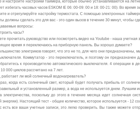
 и настройте настройки таймера, которые обычно устанавливаются на летнее в
ет избегать часовых часов ESKOM IE 06: 00-09: 00 и 18: 00-21: 00). Во время зи
ите и отрегулируйте настройку термостата. С помощью электронных таймеро
ы должны сделать это для вас - это один вызов в течение 30 минут, чтобы сде
даваемые вопросы:
строить часы?
ете прочитать руководство или посмотреть видео на Youtube - наша учетная 
тоящее время я переключаюсь на приборную панель. Вы хорошо думаете?
ольшинство электриков говорят, что это не то, для чего они предназначены, м
ыключателя. Коммутатор - это переключатель, и поэтому он предназначен 
братитесь к производителю автоматического выключателя. 4 операции в ден
10 000 циклов рассчитано на 7 лет.
ю, работает ли мой солнечный водонагреватель?
 раз, когда есть солнечный свет, который будет получать прибыль от солне
правильный и установленный размер, а вода не используется днем. Лучшим 
а электричества, поскольку до этого в течение месяца идет солнечная сис
 энергии). Настоящий тест - общее количество, которое используется - 12 с
с есть все ваши учетные записи, это легко проверить. Вы также можете отп