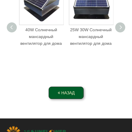
40W Солнечный
25W 30W Солнечный
мансардный
мансардный
вен
вентилятор для дома
вентилятор для дома
в
мощно
об
п
НАЗАД