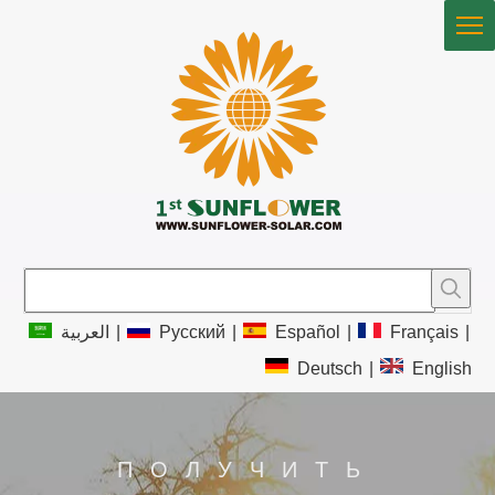
العربية
|
Pусский
|
Español
|
Français
|
Deutsch
|
English
ПОЛУЧИТЬ