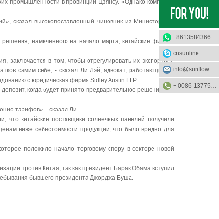
ских промышленности в провинции Цзянсу. «Однако компании
ий», сказал высокопоставленный чиновник из Министерства
+8613584366733
о решения, намеченного на начало марта, китайские фирмы,
cnsunline
я, заключается в том, чтобы отрегулировать их экспортное
info@sunflower-solar.com
тков самим себе, - сказал Ли Лэй, адвокат, работающий от
дованию с юридическая фирма Sidley Austin LLP.
+ 0086-13775232023
 депозит, когда будет принято предварительное решение. Им
ние тарифов», - сказал Ли.
ли, что китайские поставщики солнечных панелей получили
ценам ниже себестоимости продукции, что было вредно для
оторое положило начало торговому спору в секторе новой
зации против Китая, так как президент Барак Обама вступил
 пребывания бывшего президента Джорджа Буша.