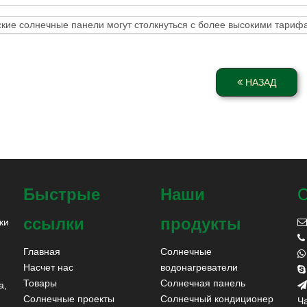
ские солнечные панели могут столкнуться с более высокими тари
НАЗАД
Быстрые
Наши
С
ссылки
продукты
ки


Главная
Солнечные

Насчет нас
водонагреватели

Товары
Солнечная панель
а,

Солнечные проекты
Солнечный кондиционер
Ча