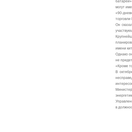
батарей»
могут им
«90-днев
торговли 
Он сказа
участвую
Крупнейш
планиров
имени ки
Однако о
не приде
«Кроме то
В октябр
несправе
интересо
Министер
энергети
Управлен
в должно