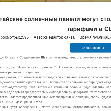
тайские солнечные панели могут сто
тарифами в 
росмотры:
2595
Автор:Pедактор сайта Время публикаци
Запрос цены
ду Китаем и Соединенным Штатом по поводу импорта солнечных панелей 
.
е того, как Министерство торговли США заявило, что видит «массовый и
льное решение по тарифам.
ент сказал, что китайские производители солнечных элементов экспортир
по декабрь с темпом роста выше 15 процентов по сравнению с периодом межд
 законодательству США, китайские компании должны будут платить ш
ми перед первым предварительным определением департамента торговли по 
нтство налагает предварительные компенсационные пошлины, сборы будут пр
 в США с 3 декабря 2011 года.
рифы будут определены 2 марта с 90-дневной ретроактивностью, это о