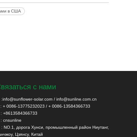
фами в США
вязаться с нами
:
info@sunflower-solar.com
/
info@sunline.com.cn
: + 0086-13775232023 / + 0086-13584366733
: +8613584366733
: cnsunline
: NO.1, дорога Хунси, промышленный район Ниутанг,
нчжоу, Цзянсу, Китай