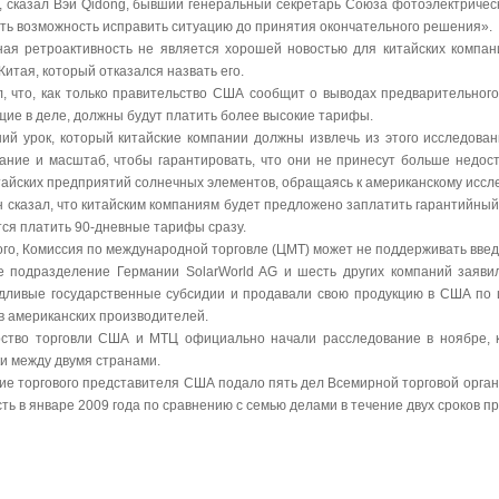
, сказал Вэй Qidong, бывший генеральный секретарь Союза фотоэлектриче
еть возможность исправить ситуацию до принятия окончательного решения».
ная ретроактивность не является хорошей новостью для китайских компан
Китая, который отказался назвать его.
л, что, как только правительство США сообщит о выводах предварительног
щие в деле, должны будут платить более высокие тарифы.
ий урок, который китайские компании должны извлечь из этого исследовани
ание и масштаб, чтобы гарантировать, что они не принесут больше недоста
тайских предприятий солнечных элементов, обращаясь к американскому иссле
н сказал, что китайским компаниям будет предложено заплатить гарантийный
тся платить 90-дневные тарифы сразу.
го, Комиссия по международной торговле (ЦМТ) может не поддерживать введе
е подразделение Германии SolarWorld AG и шесть других компаний заяви
дливые государственные субсидии и продавали свою продукцию в США по 
в американских производителей.
ство торговли США и МТЦ официально начали расследование в ноябре, к
ки между двумя странами.
ие торгового представителя США подало пять дел Всемирной торговой органи
сть в январе 2009 года по сравнению с семью делами в течение двух сроков