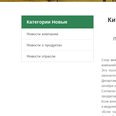
Ки
Категории Новые
Новости компании
П
Новости о продуктах
Новости отрасли
Спор меж
компаний
Это посл
окончате
Департам
октября 
Согласно
продукта
Если аге
и модулей
«Если та