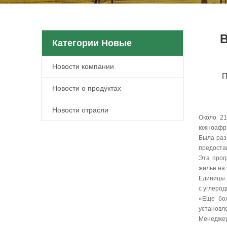
В
Категории Новые
Новости компании
П
Новости о продуктах
Новости отрасли
Около 21
южноафри
Была раз
предостав
Эта прог
жилье на 
Единицы 
с углеро
«Еще бол
установл
Менеджер