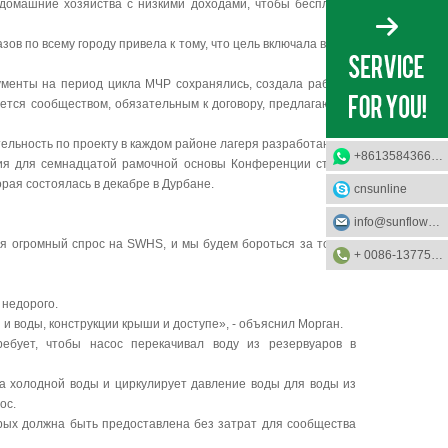
 домашние хозяйства с низкими доходами, чтобы бесплатно
зов по всему городу привела к тому, что цель включала в себя
ументы на период цикла МЧР сохранялись, создала рабочие
яется сообществом, обязательным к договору, предлагающим
тельность по проекту в каждом районе лагеря разработаны.
+8613584366733
дия для семнадцатой рамочной основы Конференции сторон
ая состоялась в декабре в Дурбане.
cnsunline
info@sunflower-solar.com
я огромный спрос на SWHS, и мы будем бороться за то, что
+ 0086-13775232023
 недорого.
и воды, конструкции крыши и доступе», - объяснил Морган.
бует, чтобы насос перекачивал воду из резервуаров в
а холодной воды и циркулирует давление воды для воды из
ос.
ых должна быть предоставлена ​​без затрат для сообщества