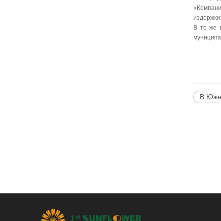
«Компани
издержки:
В то же 
муниципа
В Южн