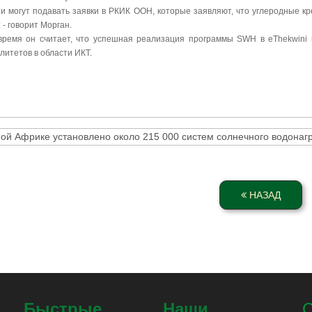
и могут подавать заявки в РКИК ООН, которые заявляют, что углеродные кр
 - говорит Морган.
время он считает, что успешная реализация программы SWH в eThekwini 
литетов в области ИКТ.
ой Африке установлено около 215 000 систем солнечного водонаг
НАЗАД
Быстрые
Наши
С