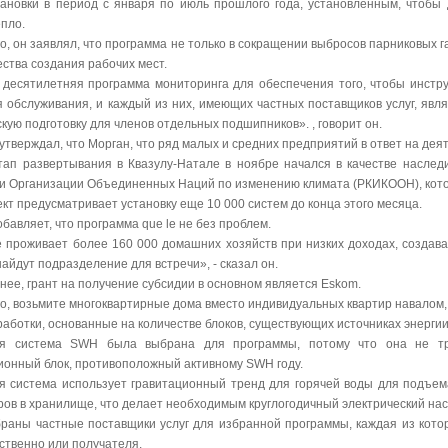
тановки в период с января по июль прошлого года, установленным, чтобы
епло.
о, он заявлял, что программа не только в сокращении выбросов парниковых га
ства создания рабочих мест.
 десятилетняя программа мониторинга для обеспечения того, чтобы инстр
я обслуживания, и каждый из них, имеющих частных поставщиков услуг, явл
кую подготовку для членов отдельных подшипников». , говорит он.
утверждал, что Морган, что ряд малых и средних предприятий в ответ на дея
тап развертывания в Квазулу-Натале в ноябре начался в качестве насле
и Организации Объединенных Наций по изменению климата (РКИКООН), котор
кт предусматривает установку еще 10 000 систем до конца этого месяца.
бавляет, что программа que le не без проблем.
е проживает более 160 000 домашних хозяйств при низких доходах, создава
айдут подразделение для встречи», - сказал он.
нее, грант на получение субсидии в основном является Eskom.
го, возьмите многоквартирные дома вместо индивидуальных квартир навалом,
аботки, основанные на количестве блоков, существующих источниках энергии 
ая система SWH была выбрана для программы, потому что она не тре
ионный блок, противоположный активному SWH году.
я система использует гравитационный тренд для горячей воды для подъем
ров в хранилище, что делает необходимым круглогодичный электрический нас
раны частные поставщики услуг для избранной программы, каждая из котор
ственно или получателя.