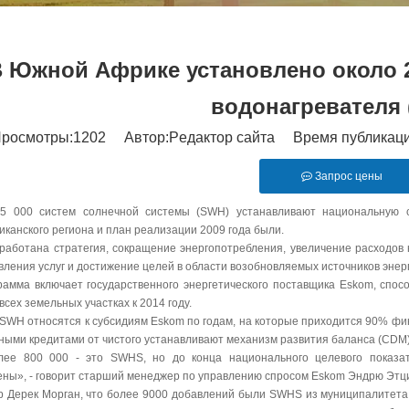
 Южной Африке установлено около 2
водонагревателя
росмотры:
1202
Автор:Pедактор сайта Время публикаци
Запрос цены
5 000 систем солнечной системы (SWH) устанавливают национальную с
канского региона и план реализации 2009 года были.
работана стратегия, сокращение энергопотребления, увеличение расходов
ления услуг и достижение целей в области возобновляемых источников энерг
рамма включает государственного энергетического поставщика Eskom, сп
всех земельных участках к 2014 году.
SWH относятся к субсидиям Eskom по годам, на которые приходится 90% фин
дными кредитами от чистого устанавливают механизм развития баланса (CDM)
ее 800 000 - это SWHS, но до конца национального целевого показа
ены», - говорит старший менеджер по управлению спросом Eskom Эндрю Этц
 Дерек Морган, что более 9000 добавлений были SWHS из муниципалитета eT