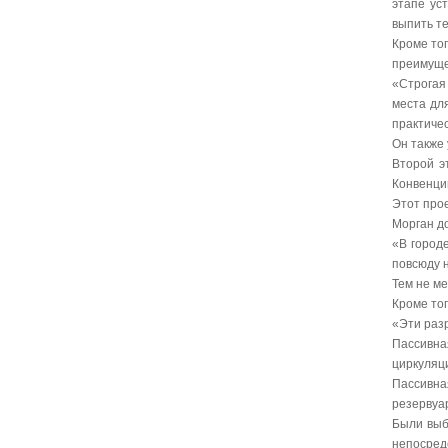
этапе ус
выпить т
Кроме тог
преимуще
«Строгая
места дл
практичес
Он также 
Второй э
Конвенци
Этот прое
Морган до
«В город
повсюду н
Тем не ме
Кроме то
«Эти разр
Пассивн
циркуляц
Пассивна
резервуа
Были выб
непосред